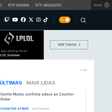
G
RTP ENSINA
RTP ARQUIVOS
Entrar
VER TODOS
 Ago 2026 às 18:00
PLOL Summer
PUB
ÚLTIMAS
MAIS LIDAS
Gentle Mates confirma adeus ao Counter-
Strike
COUNTER-STRIKE
há 21 horas