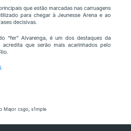
principais que estão marcadas nas carruagens
tilizado para chegar à Jeunesse Arena e ao
fases decisivas.
ndo “fer” Alvarenga, é um dos destaques da
acredita que serão mais acarinhados pelo
Rio.
i
.
,
o Major csgo
s1mple