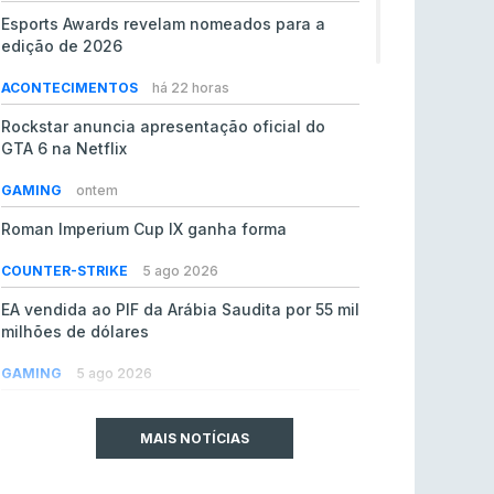
Esports Awards revelam nomeados para a
edição de 2026
ACONTECIMENTOS
há 22 horas
Rockstar anuncia apresentação oficial do
GTA 6 na Netflix
GAMING
ontem
Roman Imperium Cup IX ganha forma
COUNTER-STRIKE
5 ago 2026
EA vendida ao PIF da Arábia Saudita por 55 mil
milhões de dólares
GAMING
5 ago 2026
jL chamado para colmatar baixas na Team
Vitality
MAIS NOTÍCIAS
COUNTER-STRIKE
5 ago 2026