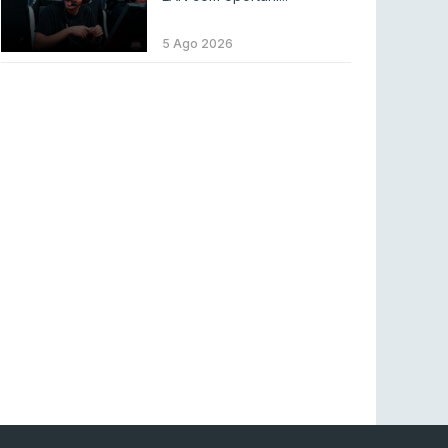
LEAGUE OF LEGENDS
3 ago 2026
MOUZ surpreende Spirit para vencer BLAST
5 Ago 2026
Bounty
COUNTER-STRIKE
2 ago 2026
Setembro recheado de LANs em Portugal
COUNTER-STRIKE
1 ago 2026
Betclic renova parceria com a RTP Arena para
a época 2026/27
RTP ARENA
23 jul 2026
BLAST Bounty S2 na RTP Arena: Regressa o
melhor Counter-Strike
COUNTER-STRIKE
18 jul 2026