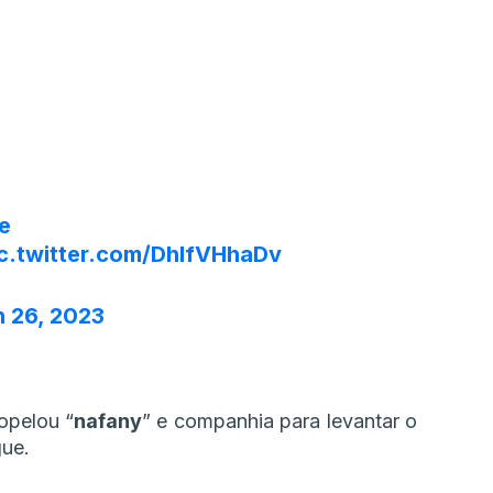
e
c.twitter.com/DhlfVHhaDv
 26, 2023
opelou “
nafany
” e companhia para levantar o
gue.