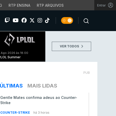
G
RTP ENSINA
RTP ARQUIVOS
Entrar
VER TODOS
 Ago 2026 às 18:00
PLOL Summer
PUB
ÚLTIMAS
MAIS LIDAS
Gentle Mates confirma adeus ao Counter-
Strike
COUNTER-STRIKE
há 3 horas