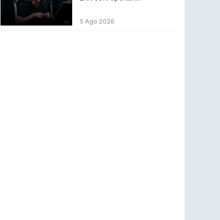
LEAGUE OF LEGENDS
3 ago 2026
MOUZ surpreende Spirit para vencer BLAST
5 Ago 2026
Bounty
COUNTER-STRIKE
2 ago 2026
Setembro recheado de LANs em Portugal
COUNTER-STRIKE
1 ago 2026
Betclic renova parceria com a RTP Arena para
a época 2026/27
RTP ARENA
23 jul 2026
BLAST Bounty S2 na RTP Arena: Regressa o
melhor Counter-Strike
COUNTER-STRIKE
18 jul 2026