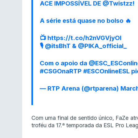
ACE IMPOSSÍVEL DE
@Twistzz
!
A série está quase no bolso 🔥
📺
https://t.co/h2nVGVjyOI
🎙️
@itsBhT
&
@PIKA_official_
Com o apoio da
@ESC_ESConlin
#CSGOnaRTP
#ESCOnlineESL
pi
— RTP Arena (@rtparena)
March
Com uma final de sentido único, FaZe atr
troféu da 17.ª temporada da ESL Pro Lea