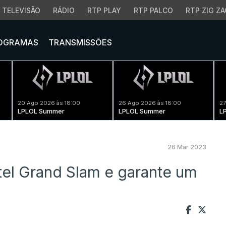
TELEVISÃO
RÁDIO
RTP PLAY
RTP PALCO
RTP ZIG ZA
OGRAMAS
TRANSMISSÕES
20 Ago 2026 às 18:00
26 Ago 2026 às 18:00
27
LPLOL Summer
LPLOL Summer
L
26 Mar 2023
tel Grand Slam e garante um