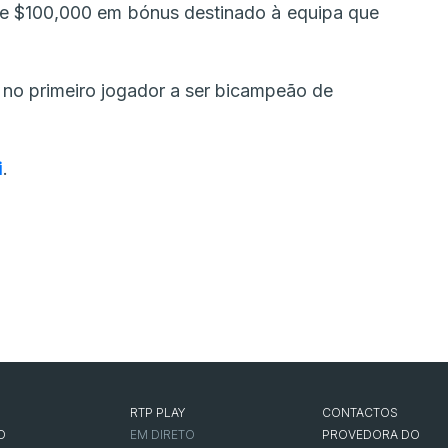
de $100,000 em bónus destinado à equipa que
u no primeiro jogador a ser bicampeão de
i
.
RTP PLAY
CONTACTOS
O
EM DIRETO
PROVEDORA DO