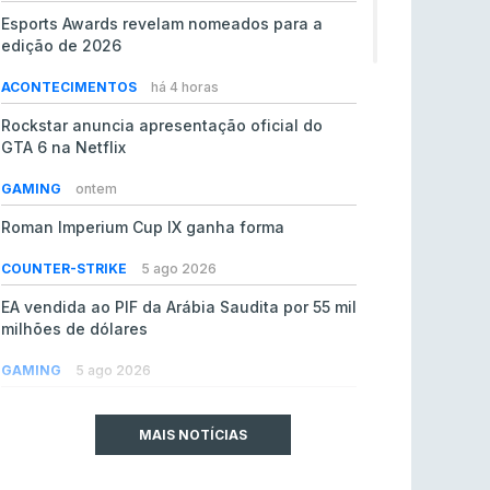
Esports Awards revelam nomeados para a
edição de 2026
ACONTECIMENTOS
há 4 horas
Rockstar anuncia apresentação oficial do
GTA 6 na Netflix
GAMING
ontem
Roman Imperium Cup IX ganha forma
COUNTER-STRIKE
5 ago 2026
EA vendida ao PIF da Arábia Saudita por 55 mil
milhões de dólares
GAMING
5 ago 2026
jL chamado para colmatar baixas na Team
Vitality
MAIS NOTÍCIAS
COUNTER-STRIKE
5 ago 2026