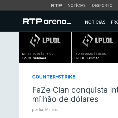
NOTÍCIAS
DESPORTO
NOTÍCIAS
PR
12 Ago 2026 às 18:00
13 Ago 2026 às 18:00
LPLOL Summer
LPLOL Summer
COUNTER-STRIKE
FaZe Clan conquista In
milhão de dólares
por Iúri Martins