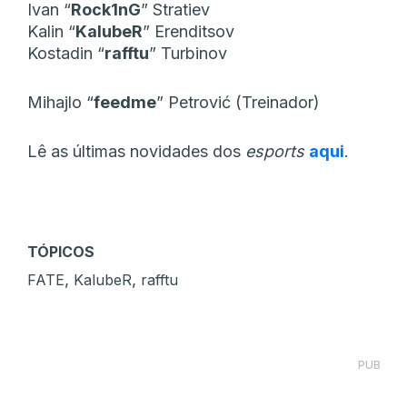
Ivan “
Rock1nG
” Stratiev
Kalin “
KalubeR
” Erenditsov
Kostadin “
rafftu
” Turbinov
Mihajlo “
feedme
” Petrović (Treinador)
Lê as últimas novidades dos
esports
aqui
.
TÓPICOS
,
,
FATE
KalubeR
rafftu
PUB