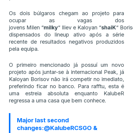
Os dois búlgaros chegam ao projeto para
ocupar as vagas dos
jovens Milen
“⁠
milky⁠
“
Iliev e Kaloyan
“⁠
shaiK⁠
“
Boris
dispensados do lineup ativo após a série
recente de resultados negativos produzidos
pela equipa.
O primeiro mencionado já possuí um novo
projeto após juntar-se à internacional Peak, já
Kaloyan Borisov não irá competir no imediato,
preferindo ficar no banco. Para rafftu, esta é
uma estreia absoluta enquanto KalubeR
regressa a uma casa que bem conhece.
Major last second
changes:
@KalubeRCSGO
&