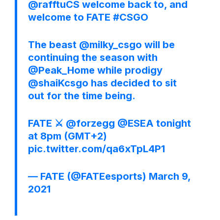
@rafftuCS
welcome back to, and
welcome to FATE
#CSGO
The beast
@milky_csgo
will be
continuing the season with
@Peak_Home
while prodigy
@shaiKcsgo
has decided to sit
out for the time being.
FATE ⚔️
@forzegg
@ESEA
tonight
at 8pm (GMT+2)
pic.twitter.com/qa6xTpL4P1
— FATE (@FATEesports)
March 9,
2021