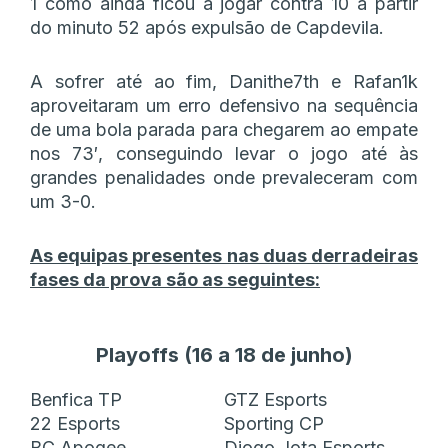
1 como ainda ficou a jogar contra 10 a partir
do minuto 52 após expulsão de Capdevila.
A sofrer até ao fim, Danithe7th e Rafan1k
aproveitaram um erro defensivo na sequência
de uma bola parada para chegarem ao empate
nos 73′, conseguindo levar o jogo até às
grandes penalidades onde prevaleceram com
um 3-0.
As equipas presentes nas duas derradeiras
fases da prova são as seguintes:
Playoffs (16 a 18 de junho)
Benfica TP
GTZ Esports
22 Esports
Sporting CP
BC Apogee
Diogo Jota Esports