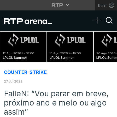
Entrar
Toggle na
12 Ago 2026 às 18:00
13 Ago 2026 às 18:00
20 Ago 2026 
LPLOL Summer
LPLOL Summer
LPLOL Summ
COUNTER-STRIKE
27 Jul 2022
FalleN: “Vou parar em breve,
próximo ano e meio ou algo
assim”