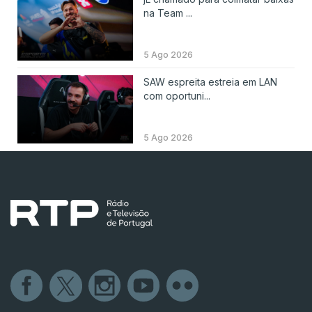
na Team ...
5 Ago 2026
SAW espreita estreia em LAN
com oportuni...
5 Ago 2026