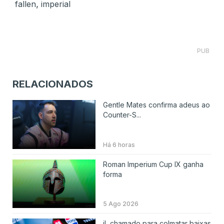
,
fallen
imperial
PUB
RELACIONADOS
Gentle Mates confirma adeus ao
Counter-S...
Há 6 horas
Roman Imperium Cup IX ganha
forma
5 Ago 2026
jL chamado para colmatar baixas