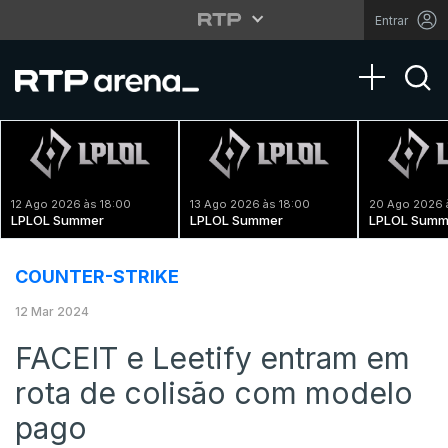
Entrar
Toggle na
12 Ago 2026 às 18:00
13 Ago 2026 às 18:00
20 Ago 2026 
LPLOL Summer
LPLOL Summer
LPLOL Summ
COUNTER-STRIKE
12 Mar 2024
FACEIT e Leetify entram em
rota de colisão com modelo
pago