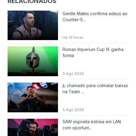
RELACIONADOS
Gentle Mates confirma adeus ao
Counter-S...
Há 15 horas
Roman Imperium Cup IX ganha
forma
5 Ago 2026
jL chamado para colmatar baixas
na Team ...
5 Ago 2026
SAW espreita estreia em LAN
com oportuni...