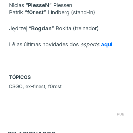
Niclas “⁠
PlesseN
⁠” Plessen
Patrik “
⁠f0rest⁠
” Lindberg (stand-in)
Jędrzej “⁠
Bogdan
⁠” Rokita (treinador)
Lê as últimas novidades dos
esports
aqui
.
TÓPICOS
,
,
CSGO
ex-finest
f0rest
PUB