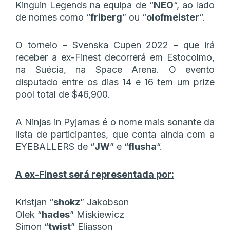
Kinguin Legends na equipa de “
NEO
“, ao lado
de nomes como “
friberg
” ou “
olofmeister
“.
O torneio – Svenska Cupen 2022 – que irá
receber a ex-Finest decorrerá em Estocolmo,
na Suécia, na Space Arena. O evento
disputado entre os dias 14 e 16 tem um prize
pool total de $46,900.
A Ninjas in Pyjamas é o nome mais sonante da
lista de participantes, que conta ainda com a
EYEBALLERS de “
JW
” e “
flusha
“.
A ex-Finest será representada por:
Kristjan “⁠
shokz⁠
” Jakobson
Olek “⁠
hades
⁠” Miskiewicz
Simon “⁠
twist
⁠” Eliasson