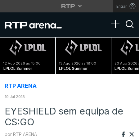
Entrar
Toggle na
12 Ago 2026 às 18:00
13 Ago 2026 às 18:00
20 Ago 2026 
LPLOL Summer
LPLOL Summer
LPLOL Summ
RTP ARENA
19 Jul 2018
EYESHIELD sem equipa de
CS:GO
por RTP ARENA