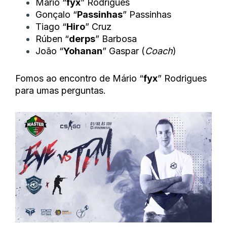
Mário “
fyx
” Rodrigues
Gonçalo “
Passinhas
” Passinhas
Tiago “
Hiro
” Cruz
Rúben “
derps
” Barbosa
João “
Yohanan
” Gaspar (
Coach
)
Fomos ao encontro de Mário “
fyx
” Rodrigues
para umas perguntas.