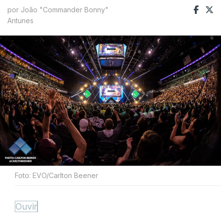
por João "Commander Bonny"
Antunes
Foto: EVO/Carlton Beener
Ouvir