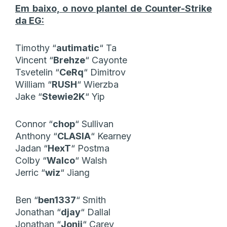
Em baixo, o novo plantel de Counter-Strike
da EG:
Timothy
“⁠
autimatic⁠
“
Ta
Vincent
“⁠
Brehze⁠
“
Cayonte
Tsvetelin
“⁠
CeRq⁠
“
Dimitrov
William
“⁠
RUSH⁠
“
Wierzba
Jake
“⁠
Stewie2K⁠
“
Yip
Connor
“⁠
chop⁠
“
Sullivan
Anthony
“⁠
CLASIA⁠
“
Kearney
Jadan
“⁠
HexT⁠
“
Postma
Colby
“⁠
Walco⁠
“
Walsh
Jerric
“⁠
wiz⁠
“
Jiang
Ben
“⁠
ben1337⁠
“
Smith
Jonathan
“⁠
djay⁠
“
Dallal
Jonathan
“⁠
Jonji⁠
“
Carey