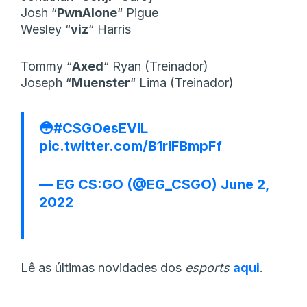
Josh
“⁠
PwnAlone⁠
“
Pigue
Wesley
“⁠
viz⁠
“
Harris
Tommy
“⁠
Axed⁠
“
Ryan (Treinador)
Joseph
“⁠
Muenster⁠
“
Lima (Treinador)
😳
#CSGOesEVIL
pic.twitter.com/B1rlFBmpFf
— EG CS:GO (@EG_CSGO)
June 2,
2022
Lê as últimas novidades dos
esports
aqui
.