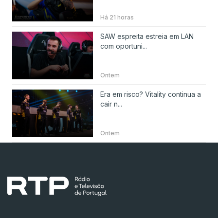
Há 21 horas
SAW espreita estreia em LAN
com oportuni...
Ontem
Era em risco? Vitality continua a
cair n...
Ontem