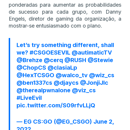
ponderadas para aumentar as probabilidades
de sucesso para cada grupo, com Danny
Engels, diretor de gaming da organização, a
mostrar-se entusiasmado com o plano.
Let’s try something different, shall
we?
#CSGOESEVIL
@autimaticTV
@Brehze
@cerq
@RUSH
@Stewie
@ChopCS
@clasiaLp
@HexTCSGO
@walco_tv
@wiz_cs
@ben1337cs
@djaycs
@JonjiJlc
@therealpwnalone
@viz_cs
#LiveEvil
pic.twitter.com/S09rfvLLjQ
— EG CS:GO (@EG_CSGO)
June 2,
2022