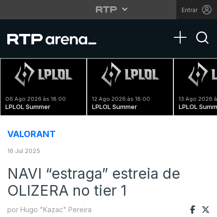
Entrar
Toggle na
06 Ago 2026 às 18:00
12 Ago 2026 às 18:00
13 Ago 2026 à
LPLOL Summer
LPLOL Summer
LPLOL Summ
VALORANT
16 Jul 2025
NAVI “estraga” estreia de
OLIZERA no tier 1
por Hugo "Kazac" Pereira