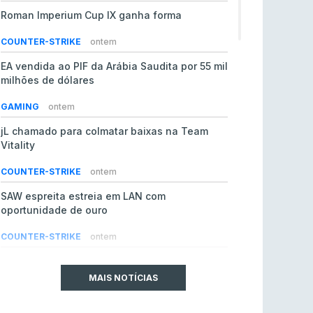
Roman Imperium Cup IX ganha forma
COUNTER-STRIKE
ontem
EA vendida ao PIF da Arábia Saudita por 55 mil
milhões de dólares
GAMING
ontem
jL chamado para colmatar baixas na Team
Vitality
COUNTER-STRIKE
ontem
SAW espreita estreia em LAN com
oportunidade de ouro
COUNTER-STRIKE
ontem
Era em risco? Vitality continua a cair no VRS
do Counter-Strike 2
MAIS NOTÍCIAS
COUNTER-STRIKE
ontem