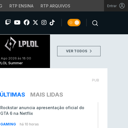
G
RTP ENSINA
RTP ARQUIVOS
Entrar
VER TODOS
 Ago 2026 às 18:00
PLOL Summer
PUB
ÚLTIMAS
MAIS LIDAS
Rockstar anuncia apresentação oficial do
GTA 6 na Netflix
GAMING
há 10 horas