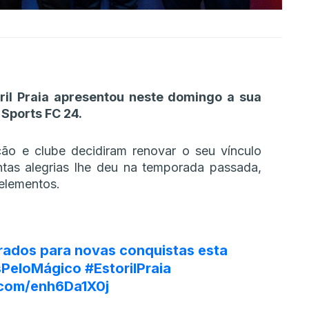
ril Praia apresentou neste domingo a sua
 Sports FC 24.
ão e clube decidiram renovar o seu vínculo
tas alegrias lhe deu na temporada passada,
elementos.
rados para novas conquistas esta
sPeloMágico
#EstorilPraia
r.com/enh6Da1X0j