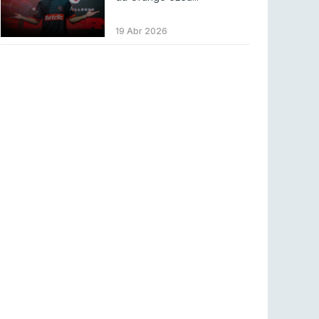
Betclic renova parceria com a RTP Arena para
a época 2026/27
19 Abr 2026
RTP ARENA
23 jul 2026
BLAST Bounty S2 na RTP Arena: Regressa o
melhor Counter-Strike
COUNTER-STRIKE
18 jul 2026
Wuant assina “The One”: O novo hino oficial
da LPLOL
LEAGUE OF LEGENDS
16 jul 2026
Roman Imperium Cup VIII abre inscrições com
SAW e Luminosity na lista
COUNTER-STRIKE
16 jul 2026