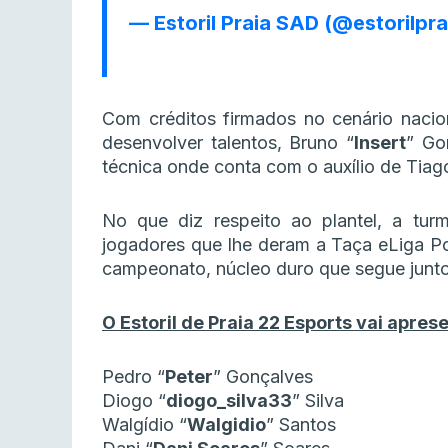
— Estoril Praia SAD (@estorilpr
Com créditos firmados no cenário nacio
desenvolver talentos, Bruno “
Insert
” Go
técnica onde conta com o auxílio de Tiag
No que diz respeito ao plantel, a tu
jogadores que lhe deram a Taça eLiga Po
campeonato, núcleo duro que segue junt
O Estoril de Praia 22 Esports vai apres
Pedro “
Peter
” Gonçalves
Diogo “
diogo_silva33
” Silva
Walgídio “
Walgidio
” Santos