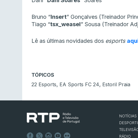
Dani “
Dani Soares
” Soares
Bruno “
Insert
” Gonçalves (Treinador Prin
Tiago “
tsx_weasel
” Sousa (Treinador Ad
Lê as últimas novidades dos
esports
aqu
TÓPICOS
,
,
22 Esports
EA Sports FC 24
Estoril Praia
NOTÍCIAS
DESPORT
TELEVISÃ
RÁDIO