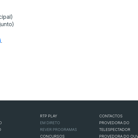
cipal)
junto)
i
.
RTP PLAY
CONTACTOS
O
EM DIRETO
PROVEDORA DO
O
REVER PROGRAMAS
TELESPECTADOR
CONCURSOS
PROVEDORA DO OUV