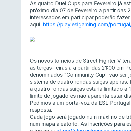
As quatro Duel Cups para Fevereiro já est
próximo dia 07 de Fevereiro a partir das 
interessados em participar poderão fazer 
aqui:
https://play.eslgaming.com/portugal
Os novos torneios de Street Fighter V ter
as terças-feiras a a partir das 21:00 em Po
denominados “Community Cup” vão ser j
sistema de quatro rondas suíças apenas. 
a quatro rondas suíças estaria limitado a
limite de jogadores não aparenta estar di
Pedimos a um porta-voz da ESL Portugal
resposta.
Cada jogo será jogado num máximo de tr
num mapa aleatório. As inscrições para es
a tua aqui:
https://play.eslgaming.com/por