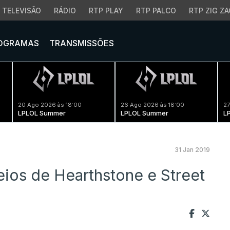
TELEVISÃO
RÁDIO
RTP PLAY
RTP PALCO
RTP ZIG ZA
OGRAMAS
TRANSMISSÕES
20 Ago 2026 às 18:00
26 Ago 2026 às 18:00
27
LPLOL Summer
LPLOL Summer
L
31 Jan 2019
ios de Hearthstone e Street