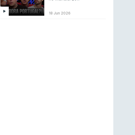
Betclic renova parceria com a RTP Arena para
a época 2026/27
18 Jun 2026
RTP ARENA
23 jul 2026
BLAST Bounty S2 na RTP Arena: Regressa o
melhor Counter-Strike
COUNTER-STRIKE
18 jul 2026
Wuant assina “The One”: O novo hino oficial
da LPLOL
LEAGUE OF LEGENDS
16 jul 2026
Roman Imperium Cup VIII abre inscrições com
SAW e Luminosity na lista
COUNTER-STRIKE
16 jul 2026