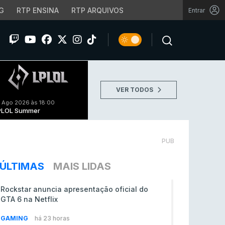
G
RTP ENSINA
RTP ARQUIVOS
Entrar
VER TODOS
 Ago 2026 às 18:00
PLOL Summer
PUB
ÚLTIMAS
MAIS LIDAS
Rockstar anuncia apresentação oficial do
GTA 6 na Netflix
GAMING
há 23 horas