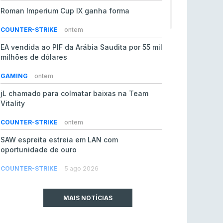
Roman Imperium Cup IX ganha forma
COUNTER-STRIKE
ontem
EA vendida ao PIF da Arábia Saudita por 55 mil
milhões de dólares
GAMING
ontem
jL chamado para colmatar baixas na Team
Vitality
COUNTER-STRIKE
ontem
SAW espreita estreia em LAN com
oportunidade de ouro
COUNTER-STRIKE
5 ago 2026
Era em risco? Vitality continua a cair no VRS
do Counter-Strike 2
MAIS NOTÍCIAS
COUNTER-STRIKE
5 ago 2026