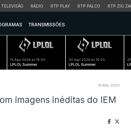
TELEVISÃO
RÁDIO
RTP PLAY
RTP PALCO
RTP ZIG ZA
OGRAMAS
TRANSMISSÕES
13 Ago 2026 às 18:00
20 Ago 2026 às 18:00
26
LPLOL Summer
LPLOL Summer
L
10 Mar 2023
com imagens inéditas do IEM