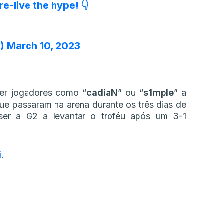
re-live the hype! 👇
M)
March 10, 2023
er jogadores como “
cadiaN
” ou “
s1mple
” a
que passaram na arena durante os três dias de
ser a G2 a levantar o troféu após um 3-1
i
.