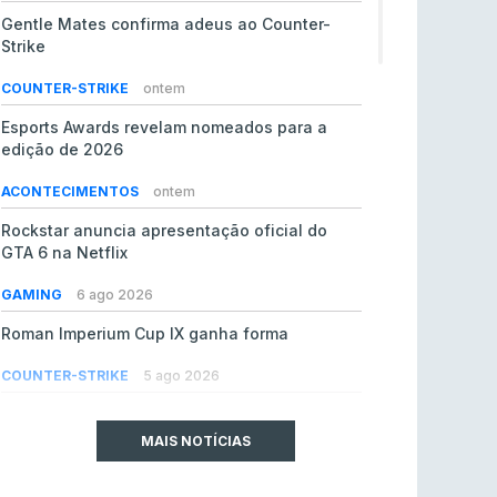
Gentle Mates confirma adeus ao Counter-
Strike
COUNTER-STRIKE
ontem
Esports Awards revelam nomeados para a
edição de 2026
ACONTECIMENTOS
ontem
Rockstar anuncia apresentação oficial do
GTA 6 na Netflix
GAMING
6 ago 2026
Roman Imperium Cup IX ganha forma
COUNTER-STRIKE
5 ago 2026
EA vendida ao PIF da Arábia Saudita por 55 mil
milhões de dólares
MAIS NOTÍCIAS
GAMING
5 ago 2026