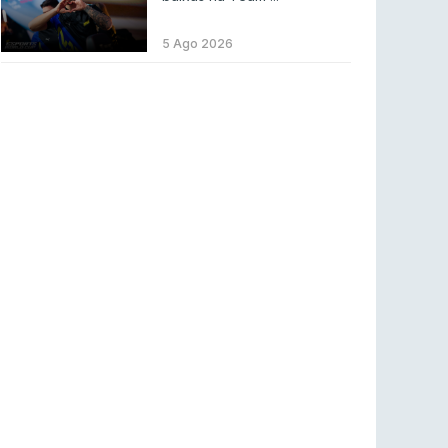
ENTRETENIMENTO
3 ago 2026
Códigos para ícones clássicos gratuitos no
5 Ago 2026
League of Legends [agosto 2026]
LEAGUE OF LEGENDS
3 ago 2026
MOUZ surpreende Spirit para vencer BLAST
Bounty
COUNTER-STRIKE
2 ago 2026
Setembro recheado de LANs em Portugal
COUNTER-STRIKE
1 ago 2026
Betclic renova parceria com a RTP Arena para
a época 2026/27
RTP ARENA
23 jul 2026