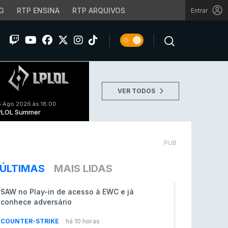
G
RTP ENSINA
RTP ARQUIVOS
Entrar
VER TODOS
 Ago 2026 às 18:00
PLOL Summer
PUB
ÚLTIMAS
MAIS LIDAS
SAW no Play-in de acesso à EWC e já
conhece adversário
COUNTER-STRIKE
há 10 horas