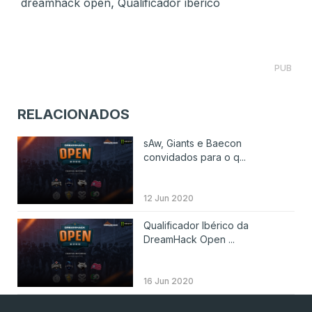
,
dreamhack open
Qualificador ibérico
PUB
RELACIONADOS
sAw, Giants e Baecon
convidados para o q...
12 Jun 2020
Qualificador Ibérico da
DreamHack Open ...
16 Jun 2020