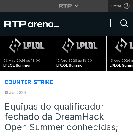
Entrar
Toggle na
06 Ago 2026 às 18:00
12 Ago 2026 às 18:00
13 Ago 2026 à
LPLOL Summer
LPLOL Summer
LPLOL Summ
COUNTER-STRIKE
18 Jun 2020
Equipas do qualificador
fechado da DreamHack
Open Summer conhecidas;