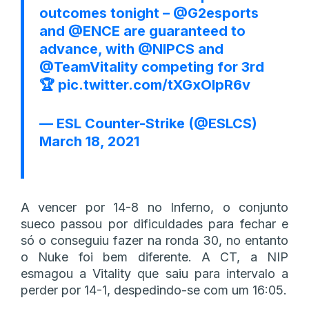
outcomes tonight –
@G2esports
and
@ENCE
are guaranteed to
advance, with
@NIPCS
and
@TeamVitality
competing for 3rd
🏆
pic.twitter.com/tXGxOlpR6v
— ESL Counter-Strike (@ESLCS)
March 18, 2021
A vencer por 14-8 no Inferno, o conjunto
sueco passou por dificuldades para fechar e
só o conseguiu fazer na ronda 30, no entanto
o Nuke foi bem diferente. A CT, a NIP
esmagou a Vitality que saiu para intervalo a
perder por 14-1, despedindo-se com um 16:05.