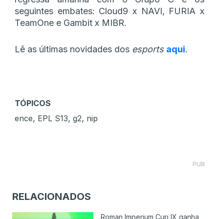
seguintes embates: Cloud9 x NAVI, FURIA x
TeamOne e Gambit x MIBR.
Lê as últimas novidades dos
esports
aqui
.
TÓPICOS
,
,
,
ence
EPL S13
g2
nip
PUB
RELACIONADOS
Roman Imperium Cup IX ganha