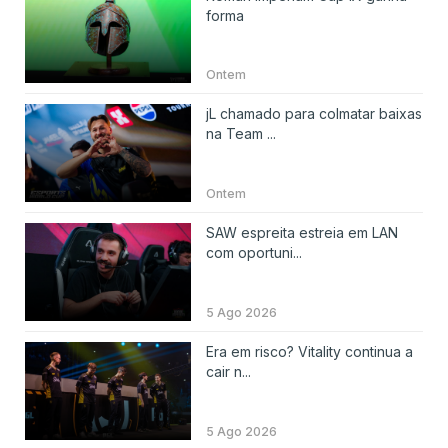
forma
Ontem
jL chamado para colmatar baixas
na Team ...
Ontem
SAW espreita estreia em LAN
com oportuni...
5 Ago 2026
Era em risco? Vitality continua a
cair n...
5 Ago 2026