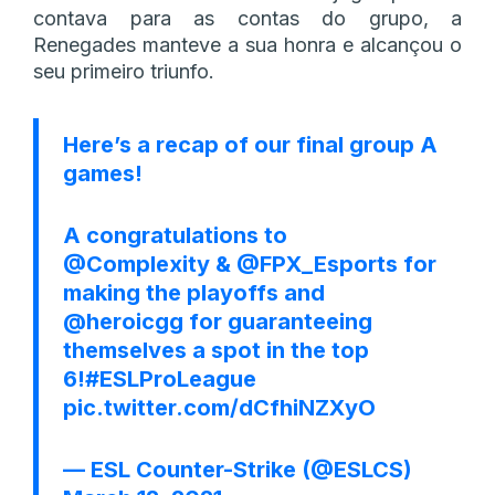
contava para as contas do grupo, a
Renegades manteve a sua honra e alcançou o
seu primeiro triunfo.
Here’s a recap of our final group A
games!
A congratulations to
@Complexity
&
@FPX_Esports
for
making the playoffs and
@heroicgg
for guaranteeing
themselves a spot in the top
6!
#ESLProLeague
pic.twitter.com/dCfhiNZXyO
— ESL Counter-Strike (@ESLCS)