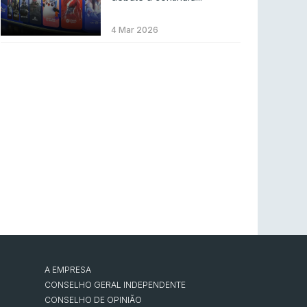
Betclic renova parceria com a RTP Arena para
a época 2026/27
4 Mar 2026
RTP ARENA
23 jul 2026
BLAST Bounty S2 na RTP Arena: Regressa o
melhor Counter-Strike
COUNTER-STRIKE
18 jul 2026
Wuant assina “The One”: O novo hino oficial
da LPLOL
LEAGUE OF LEGENDS
16 jul 2026
Roman Imperium Cup VIII abre inscrições com
SAW e Luminosity na lista
COUNTER-STRIKE
16 jul 2026
A EMPRESA
CONSELHO GERAL INDEPENDENTE
CONSELHO DE OPINIÃO