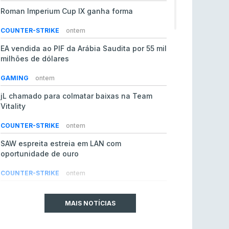
Roman Imperium Cup IX ganha forma
COUNTER-STRIKE
ontem
EA vendida ao PIF da Arábia Saudita por 55 mil
milhões de dólares
GAMING
ontem
jL chamado para colmatar baixas na Team
Vitality
COUNTER-STRIKE
ontem
SAW espreita estreia em LAN com
oportunidade de ouro
COUNTER-STRIKE
ontem
Era em risco? Vitality continua a cair no VRS
do Counter-Strike 2
MAIS NOTÍCIAS
COUNTER-STRIKE
ontem