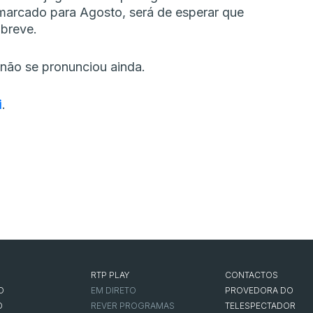
ª marcado para Agosto, será de esperar que
 breve.
não se pronunciou ainda.
i
.
RTP PLAY
CONTACTOS
O
EM DIRETO
PROVEDORA DO
O
REVER PROGRAMAS
TELESPECTADOR