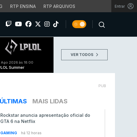
G
RTP ENSINA
RTP ARQUIVOS
Entrar
VER TODOS
 Ago 2026 às 18:00
PLOL Summer
PUB
ÚLTIMAS
MAIS LIDAS
Rockstar anuncia apresentação oficial do
GTA 6 na Netflix
GAMING
há 12 horas