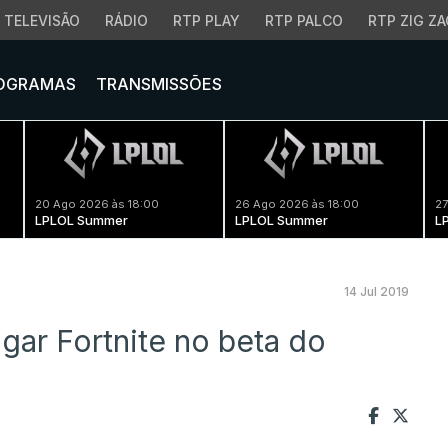
TELEVISÃO
RÁDIO
RTP PLAY
RTP PALCO
RTP ZIG ZA
OGRAMAS
TRANSMISSÕES
20 Ago 2026 às 18:00
26 Ago 2026 às 18:00
27
LPLOL Summer
LPLOL Summer
L
14 Jul 2019
ar Fortnite no beta do