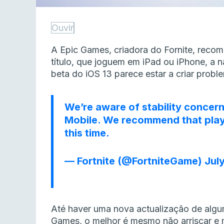
Ouvir
A Epic Games, criadora do Fornite, reco
título, que joguem em iPad ou iPhone, a n
beta do iOS 13 parece estar a criar probl
We’re aware of stability concerns
Mobile. We recommend that playe
this time.
— Fortnite (@FortniteGame)
July
Até haver uma nova actualização de algu
Games, o melhor é mesmo não arriscar e m