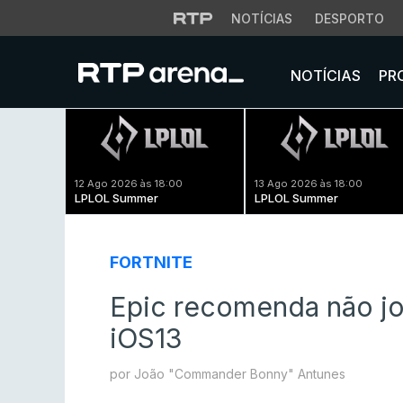
NOTÍCIAS
DESPORTO
NOTÍCIAS
PR
12 Ago 2026 às 18:00
13 Ago 2026 às 18:00
LPLOL Summer
LPLOL Summer
FORTNITE
Epic recomenda não jog
iOS13
por João "Commander Bonny" Antunes