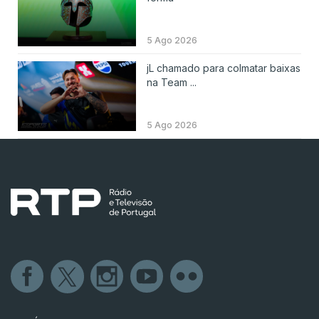
5 Ago 2026
jL chamado para colmatar baixas
na Team ...
5 Ago 2026