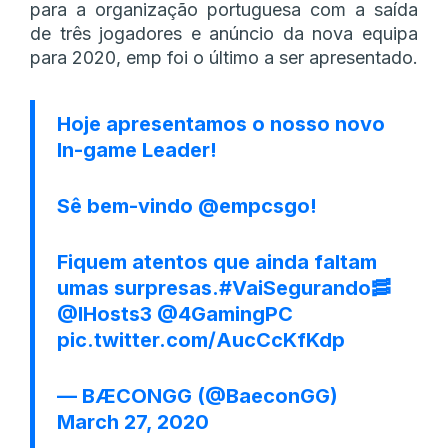
para a organização portuguesa com a saída
de três jogadores e anúncio da nova equipa
para 2020, emp foi o último a ser apresentado.
Hoje apresentamos o nosso novo
In-game Leader!
Sê bem-vindo
@empcsgo
!
Fiquem atentos que ainda faltam
umas surpresas.
#VaiSegurando
🥓
@IHosts3
@4GamingPC
pic.twitter.com/AucCcKfKdp
— BÆCONGG (@BaeconGG)
March 27, 2020