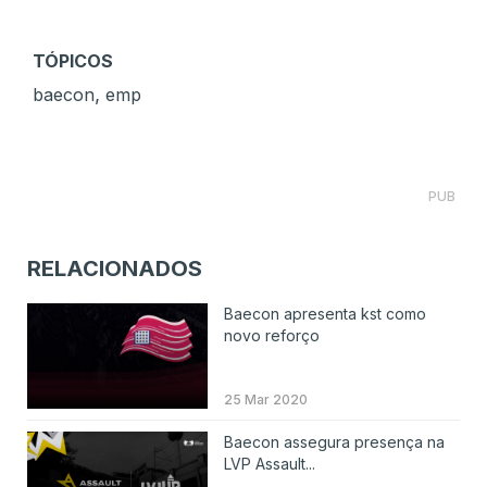
TÓPICOS
,
baecon
emp
PUB
RELACIONADOS
Baecon apresenta kst como
novo reforço
25 Mar 2020
Baecon assegura presença na
LVP Assault...