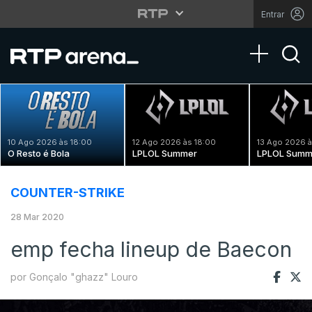
Entrar
Toggle na
10 Ago 2026 às 18:00
12 Ago 2026 às 18:00
13 Ago 2026 à
O Resto é Bola
LPLOL Summer
LPLOL Summ
COUNTER-STRIKE
28 Mar 2020
emp fecha lineup de Baecon
por Gonçalo "ghazz" Louro