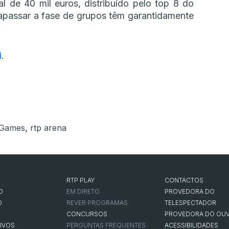
 de 40 mil euros, distribuído pelo top 8 do
rapassar a fase de grupos têm garantidamente
i
.
,
 Games
rtp arena
RTP PLAY
CONTACTOS
O
EM DIRETO
PROVEDORA DO
O
REVER PROGRAMAS
TELESPECTADOR
CONCURSOS
PROVEDORA DO OUV
IVOS
PERGUNTAS FREQUENTES
ACESSIBILIDADES