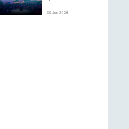
LEAGUE OF LEGENDS
3 ago 2026
MOUZ surpreende Spirit para vencer BLAST
30 Jun 2026
Bounty
COUNTER-STRIKE
2 ago 2026
Setembro recheado de LANs em Portugal
COUNTER-STRIKE
1 ago 2026
Betclic renova parceria com a RTP Arena para
a época 2026/27
RTP ARENA
23 jul 2026
BLAST Bounty S2 na RTP Arena: Regressa o
melhor Counter-Strike
COUNTER-STRIKE
18 jul 2026