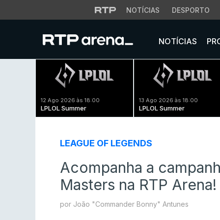
NOTÍCIAS
DESPORTO
NOTÍCIAS
PR
12 Ago 2026 às 18:00
13 Ago 2026 às 18:00
LPLOL Summer
LPLOL Summer
LEAGUE OF LEGENDS
Acompanha a campanh
Masters na RTP Arena!
por João "Commander Bonny" Antunes