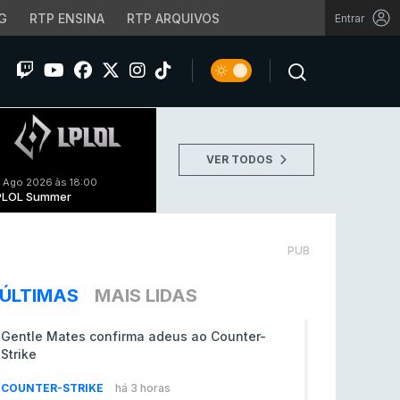
G
RTP ENSINA
RTP ARQUIVOS
Entrar
VER TODOS
 Ago 2026 às 18:00
PLOL Summer
PUB
ÚLTIMAS
MAIS LIDAS
Gentle Mates confirma adeus ao Counter-
Strike
COUNTER-STRIKE
há 3 horas