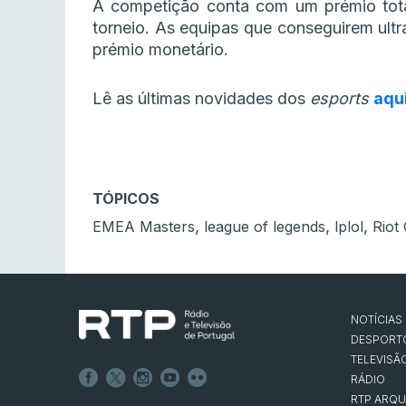
A competição conta com um prémio total
torneio. As equipas que conseguirem ult
prémio monetário.
Lê as últimas novidades dos
esports
aqu
TÓPICOS
,
,
,
EMEA Masters
league of legends
lplol
Riot
NOTÍCIAS
DESPORT
TELEVISÃ
RÁDIO
RTP ARQU