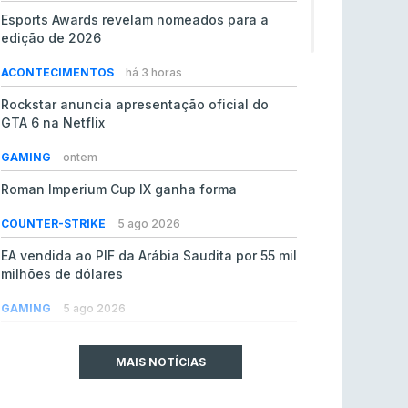
Esports Awards revelam nomeados para a
edição de 2026
ACONTECIMENTOS
há 3 horas
Rockstar anuncia apresentação oficial do
GTA 6 na Netflix
GAMING
ontem
Roman Imperium Cup IX ganha forma
COUNTER-STRIKE
5 ago 2026
EA vendida ao PIF da Arábia Saudita por 55 mil
milhões de dólares
GAMING
5 ago 2026
jL chamado para colmatar baixas na Team
Vitality
MAIS NOTÍCIAS
COUNTER-STRIKE
5 ago 2026