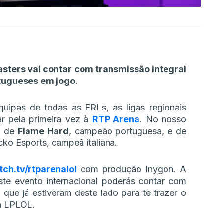
sters vai contar com transmissão integral
tugueses em jogo.
uipas de todas as ERLs, as ligas regionais
r pela primeira vez à
RTP Arena
. No nosso
o de
Flame Hard
, campeão portuguesa, e de
cko Esports, campeã italiana.
tch.tv/rtparenalol
com produção Inygon. A
e evento internacional poderás contar com
que já estiveram deste lado para te trazer o
a LPLOL.