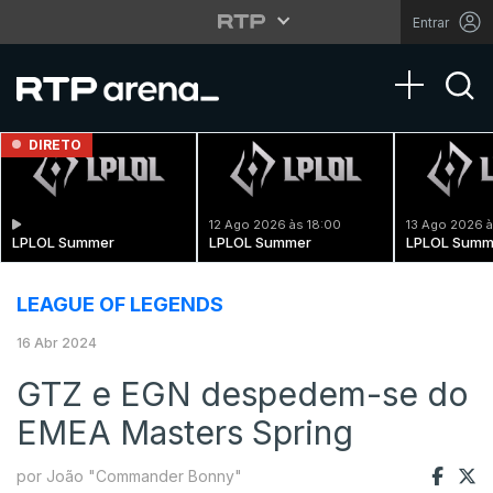
Entrar
Toggle na
DIRETO
12 Ago 2026 às 18:00
13 Ago 2026 à
LPLOL Summer
LPLOL Summer
LPLOL Summ
LEAGUE OF LEGENDS
16 Abr 2024
GTZ e EGN despedem-se do
EMEA Masters Spring
por João "Commander Bonny"