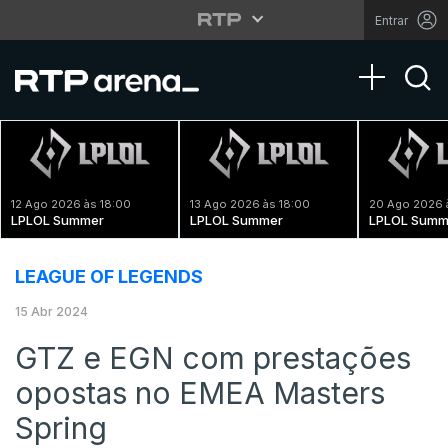
Entrar
Toggle na
12 Ago 2026 às 18:00
13 Ago 2026 às 18:00
20 Ago 2026 
LPLOL Summer
LPLOL Summer
LPLOL Summ
LEAGUE OF LEGENDS
15 Abr 2024
GTZ e EGN com prestações
opostas no EMEA Masters
Spring