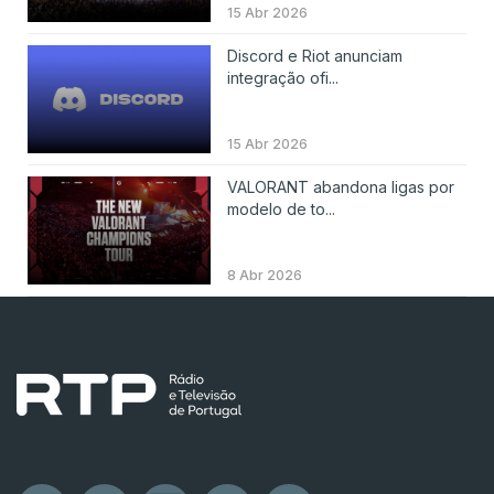
15 Abr 2026
Discord e Riot anunciam
integração ofi...
15 Abr 2026
VALORANT abandona ligas por
modelo de to...
8 Abr 2026