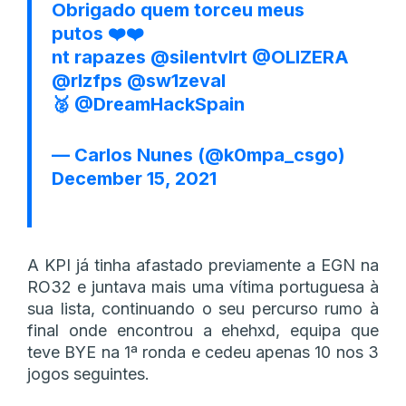
Obrigado quem torceu meus
putos ❤️❤️
nt rapazes
@silentvlrt
@OLIZERA
@rlzfps
@sw1zeval
🥈
@DreamHackSpain
— Carlos Nunes (@k0mpa_csgo)
December 15, 2021
A KPI já tinha afastado previamente a EGN na
RO32 e juntava mais uma vítima portuguesa à
sua lista, continuando o seu percurso rumo à
final onde encontrou a ehehxd, equipa que
teve BYE na 1ª ronda e cedeu apenas 10 nos 3
jogos seguintes.