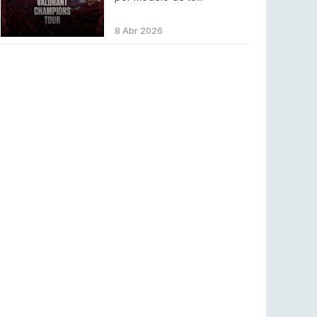
Betclic renova parceria com a RTP Arena para
a época 2026/27
8 Abr 2026
RTP ARENA
23 jul 2026
BLAST Bounty S2 na RTP Arena: Regressa o
melhor Counter-Strike
COUNTER-STRIKE
18 jul 2026
Wuant assina “The One”: O novo hino oficial
da LPLOL
LEAGUE OF LEGENDS
16 jul 2026
Roman Imperium Cup VIII abre inscrições com
SAW e Luminosity na lista
COUNTER-STRIKE
16 jul 2026