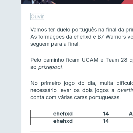
Ouvir
Vamos ter duelo português na final da 
As formações da ehehxd e B7 Warriors ve
seguem para a final.
Pelo caminho ficam UCAM e Team 28 q
ao
prizepool
.
No primeiro jogo do dia, muita dific
necessário levar os dois jogos a
overt
conta com várias caras portuguesas.
ehehxd
14
A
ehehxd
14