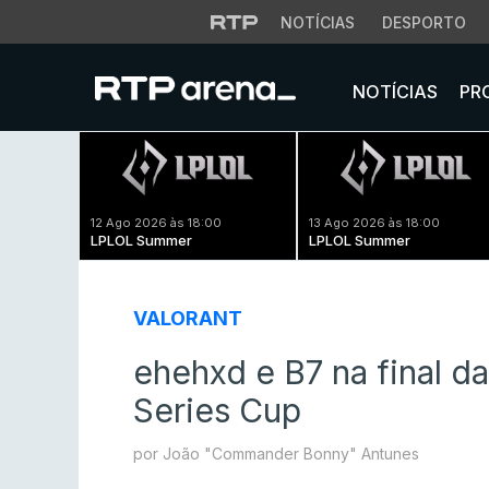
NOTÍCIAS
DESPORTO
NOTÍCIAS
PR
12 Ago 2026 às 18:00
13 Ago 2026 às 18:00
LPLOL Summer
LPLOL Summer
VALORANT
ehehxd e B7 na final
Series Cup
por João "Commander Bonny" Antunes