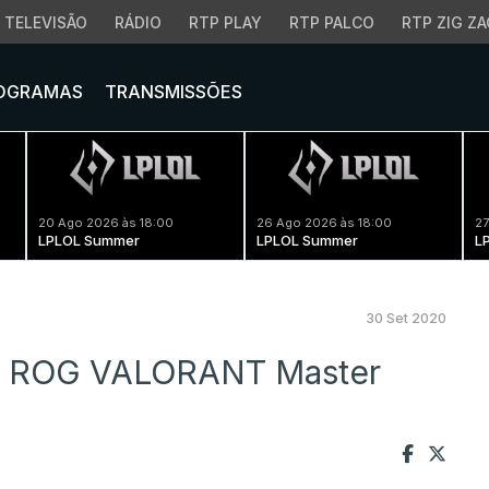
TELEVISÃO
RÁDIO
RTP PLAY
RTP PALCO
RTP ZIG ZA
OGRAMAS
TRANSMISSÕES
20 Ago 2026 às 18:00
26 Ago 2026 às 18:00
27
LPLOL Summer
LPLOL Summer
L
30 Set 2020
 da ROG VALORANT Master