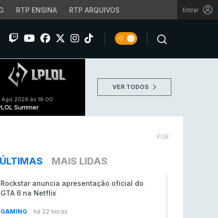
G
RTP ENSINA
RTP ARQUIVOS
Entrar
VER TODOS
 Ago 2026 às 18:00
PLOL Summer
PUB
ÚLTIMAS
MAIS LIDAS
Rockstar anuncia apresentação oficial do
GTA 6 na Netflix
GAMING
há 22 horas