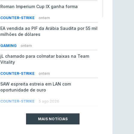
Roman Imperium Cup IX ganha forma
COUNTER-STRIKE
ontem
EA vendida ao PIF da Arábia Saudita por 55 mil
milhões de dólares
GAMING
ontem
jL chamado para colmatar baixas na Team
Vitality
COUNTER-STRIKE
ontem
SAW espreita estreia em LAN com
oportunidade de ouro
COUNTER-STRIKE
5 ago 2026
Era em risco? Vitality continua a cair no VRS
do Counter-Strike 2
MAIS NOTÍCIAS
COUNTER-STRIKE
5 ago 2026