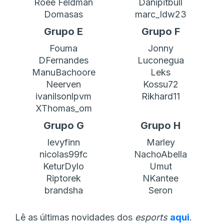
Roee Feldman
Danipitbull
Domasas
marc_ldw23
Grupo E
Grupo F
Fouma
Jonny
DFernandes
Luconegua
ManuBachoore
Leks
Neerven
Kossu72
ivanilsonlpvm
Rikhard11
XThomas_om
Grupo G
Grupo H
levyfinn
Marley
nicolas99fc
NachoAbella
KeturDylo
Umut
Riptorek
NKantee
brandsha
Seron
Lê as últimas novidades dos
esports
aqui
.