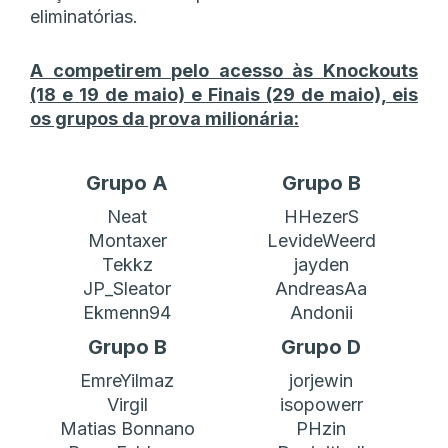
eliminatórias.
A competirem pelo acesso às Knockouts
(18 e 19 de maio) e Finais (29 de maio), eis
os grupos da prova milionária:
Grupo A
Grupo B
Neat
HHezerS
Montaxer
LevideWeerd
Tekkz
jayden
JP_Sleator
AndreasAa
Ekmenn94
Andonii
Grupo B
Grupo D
EmreYilmaz
jorjewin
Virgil
isopowerr
Matias Bonnano
PHzin