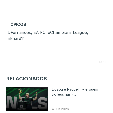
TÓPICOS
,
,
,
DFernandes
EA FC
eChampions League
rikhard11
PUB
RELACIONADOS
Licapu e Raquel_Ty erguem
troféus nas F...
4 Jun 2026