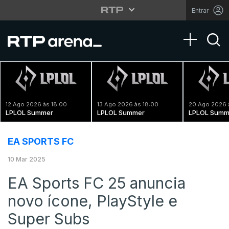
Entrar
Toggle na
12 Ago 2026 às 18:00
13 Ago 2026 às 18:00
20 Ago 2026 
LPLOL Summer
LPLOL Summer
LPLOL Summ
EA SPORTS FC
10 Mar 2025
EA Sports FC 25 anuncia
novo ícone, PlayStyle e
Super Subs