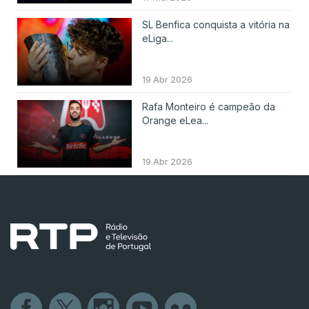
SL Benfica conquista a vitória na
eLiga...
19 Abr 2026
Rafa Monteiro é campeão da
Orange eLea...
19 Abr 2026