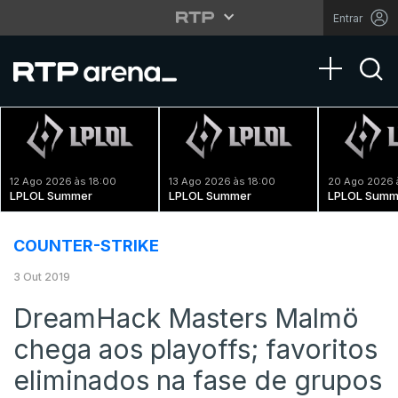
Entrar
Toggle na
12 Ago 2026 às 18:00
13 Ago 2026 às 18:00
20 Ago 2026 
LPLOL Summer
LPLOL Summer
LPLOL Summ
COUNTER-STRIKE
3 Out 2019
DreamHack Masters Malmö
chega aos playoffs; favoritos
eliminados na fase de grupos