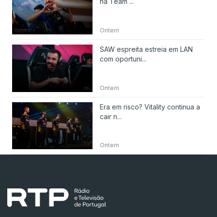
na Team ...
Ontem
SAW espreita estreia em LAN
com oportuni...
Ontem
Era em risco? Vitality continua a
cair n...
Ontem