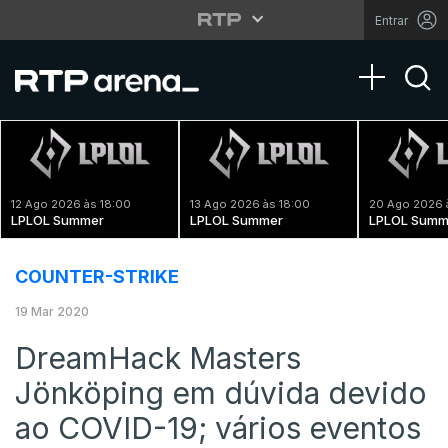
Entrar
Toggle na
12 Ago 2026 às 18:00
13 Ago 2026 às 18:00
20 Ago 2026 
LPLOL Summer
LPLOL Summer
LPLOL Summ
COUNTER-STRIKE
19 Mar 2020
DreamHack Masters
Jönköping em dúvida devido
ao COVID-19; vários eventos