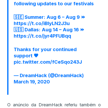
following updates to our festivals
🇸🇪 Summer: Aug 6 – Aug 9 ⏩
https://t.co/iBIyLN2J3u
🇺🇸 Dallas: Aug 14 – Aug 16 ⏩
https://t.co/jyr4PFUBqq
Thanks for your continued
support 🧡
pic.twitter.com/fCeSqo243J
— DreamHack (@DreamHack)
March 19, 2020
O anúncio da DreamHack referiu também o