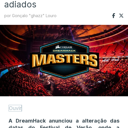
adiados
por Gonçalo "ghazz" Louro
Ouvir
A DreamHack anunciou a alteração das
datas do Festival de Verão, onde a