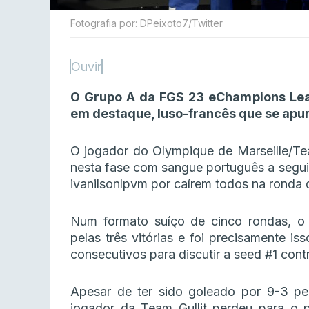
Fotografia por: DPeixoto7/Twitter
Ouvir
O Grupo A da FGS 23 eChampions Le
em destaque, luso-francês que se apur
O jogador do Olympique de Marseille/Te
nesta fase com sangue português a segu
ivanilsonlpvm por caírem todos na ronda 
Num formato suíço de cinco rondas, o 
pelas três vitórias e foi precisamente i
consecutivos para discutir a seed #1 cont
Apesar de ter sido goleado por 9-3 p
jogador da Team Gullit perdeu para o po