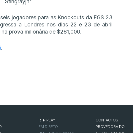
Stingrayjnr
sseis jogadores para as Knockouts da FGS 23
ressa a Londres nos dias 22 e 23 de abril
ão na prova milionária de $281,000.
i
.
RTP PLAY
CONTACTOS
O
EM DIRETO
PROVEDORA DO