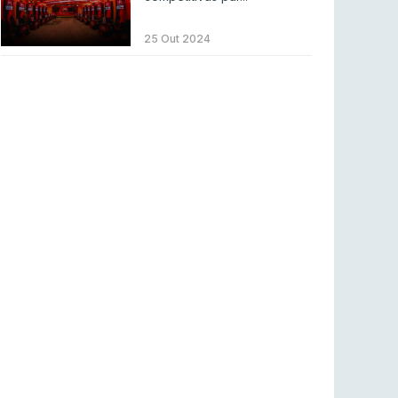
Betclic renova parceria com a RTP Arena para
a época 2026/27
25 Out 2024
RTP ARENA
23 jul 2026
BLAST Bounty S2 na RTP Arena: Regressa o
melhor Counter-Strike
COUNTER-STRIKE
18 jul 2026
Wuant assina “The One”: O novo hino oficial
da LPLOL
LEAGUE OF LEGENDS
16 jul 2026
Roman Imperium Cup VIII abre inscrições com
SAW e Luminosity na lista
COUNTER-STRIKE
16 jul 2026