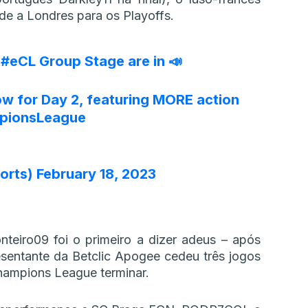
rde a Londres para os Playoffs.
e
#eCL
Group Stage are in 📣
ow for Day 2, featuring MORE action
ionsLeague
orts)
February 18, 2023
teiro09 foi o primeiro a dizer adeus – após
esentante da Betclic Apogee cedeu três jogos
hampions League terminar.