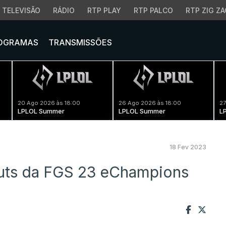
TELEVISÃO
RÁDIO
RTP PLAY
RTP PALCO
RTP ZIG ZA
OGRAMAS
TRANSMISSÕES
20 Ago 2026 às 18:00
26 Ago 2026 às 18:00
27
LPLOL Summer
LPLOL Summer
L
18 Fev 2023
uts da FGS 23 eChampions