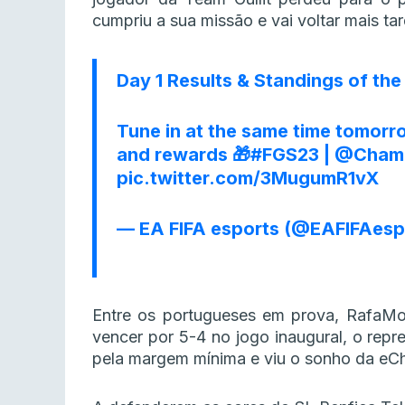
cumpriu a sua missão e vai voltar mais ta
Day 1 Results & Standings of th
Tune in at the same time tomorr
and rewards 🎁
#FGS23
|
@Champ
pic.twitter.com/3MugumR1vX
— EA FIFA esports (@EAFIFAesp
Entre os portugueses em prova, RafaMon
vencer por 5-4 no jogo inaugural, o repr
pela margem mínima e viu o sonho da eC