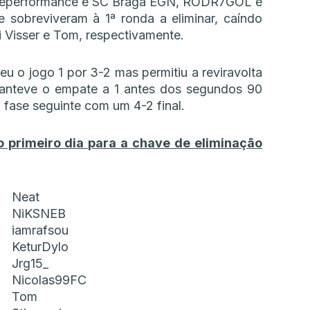
eleperformance e SC Braga EGN, RODR7GOL e
 sobreviveram à 1ª ronda a eliminar, caíndo
i Visser e Tom, respectivamente.
 o jogo 1 por 3-2 mas permitiu a reviravolta
anteve o empate a 1 antes dos segundos 90
fase seguinte com um 4-2 final.
 primeiro dia para a chave de eliminação
Neat
NiKSNEB
iamrafsou
KeturDylo
Jrg15_
Nicolas99FC
Tom