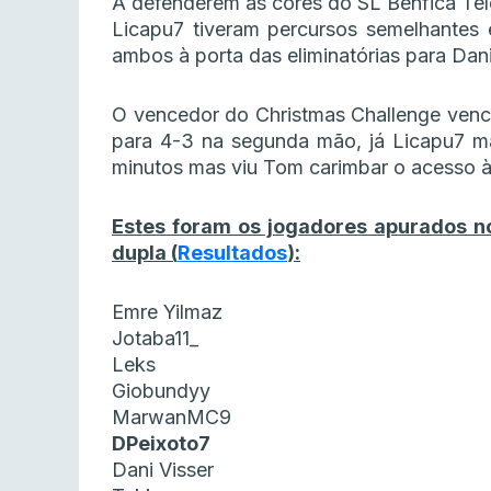
A defenderem as cores do SL Benfica T
Licapu7 tiveram percursos semelhantes e
ambos à porta das eliminatórias para Dan
O vencedor do Christmas Challenge venceu
para 4-3 na segunda mão, já Licapu7 m
minutos mas viu Tom carimbar o acesso à 
Estes foram os jogadores apurados no
dupla (
Resultados
):
Emre Yilmaz
Jotaba11_
Leks
Giobundyy
MarwanMC9
DPeixoto7
Dani Visser