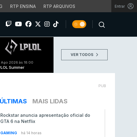
G
RTP ENSINA
RTP ARQUIVOS
Entrar
VER TODOS
 Ago 2026 às 18:00
PLOL Summer
PUB
ÚLTIMAS
MAIS LIDAS
Rockstar anuncia apresentação oficial do
GTA 6 na Netflix
GAMING
há 14 horas