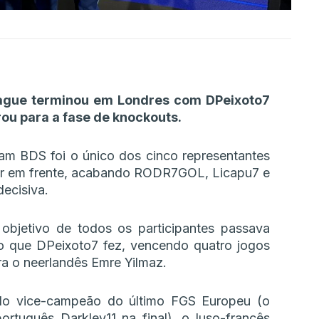
ague terminou em Londres com DPeixoto7
ou para a fase de knockouts.
am BDS foi o único dos cinco representantes
ir em frente, acabando RODR7GOL, Licapu7 e
decisiva.
objetivo de todos os participantes passava
sso que DPeixoto7 fez, vencendo quatro jogos
ra o neerlandês Emre Yilmaz.
elo vice-campeão do último FGS Europeu (o
rtuguês Darkley11 na final), o luso-francês