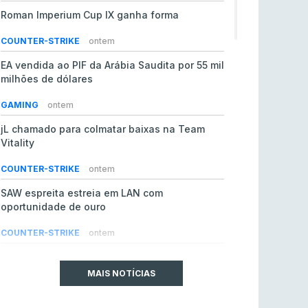
Roman Imperium Cup IX ganha forma
COUNTER-STRIKE
ontem
EA vendida ao PIF da Arábia Saudita por 55 mil
milhões de dólares
GAMING
ontem
jL chamado para colmatar baixas na Team
Vitality
COUNTER-STRIKE
ontem
SAW espreita estreia em LAN com
oportunidade de ouro
COUNTER-STRIKE
ontem
Era em risco? Vitality continua a cair no VRS
do Counter-Strike 2
MAIS NOTÍCIAS
COUNTER-STRIKE
ontem