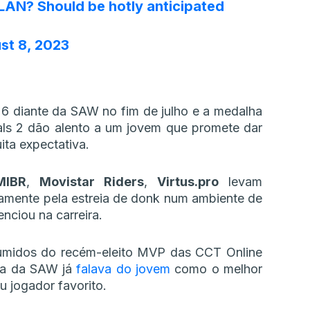
LAN? Should be hotly anticipated
st 8, 2023
6 diante da SAW no fim de julho e a medalha
als 2 dão alento a um jovem que promete dar
ita expectativa.
MIBR
,
Movistar Riders
,
Virtus.pro
levam
samente pela estreia de donk num ambiente de
nciou na carreira.
sumidos do recém-eleito MVP das CCT Online
ira da SAW já
falava do jovem
como o melhor
 jogador favorito.