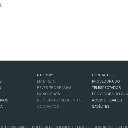
i
.
RTP PLAY
CONTACTOS
O
EM DIRETO
PROVEDORA DO
O
REVER PROGRAMAS
TELESPECTADOR
CONCURSOS
PROVEDORA DO OUV
IVOS
PERGUNTAS FREQUENTES
ACESSIBILIDADES
NA
CONTACTOS
SATÉLITES
 DE PRIVACIDADE
POLÍTICA DE COOKIES
TERMOS E CONDIÇÕES
PUBL
|
|
|