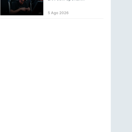
LEAGUE OF LEGENDS
3 ago 2026
MOUZ surpreende Spirit para vencer BLAST
5 Ago 2026
Bounty
COUNTER-STRIKE
2 ago 2026
Setembro recheado de LANs em Portugal
COUNTER-STRIKE
1 ago 2026
Betclic renova parceria com a RTP Arena para
a época 2026/27
RTP ARENA
23 jul 2026
BLAST Bounty S2 na RTP Arena: Regressa o
melhor Counter-Strike
COUNTER-STRIKE
18 jul 2026