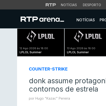
NOTÍCIAS
DESPORTO
NOTÍCIAS
PR
12 Ago 2026 às 18:00
13 Ago 2026 às 18:00
LPLOL Summer
LPLOL Summer
COUNTER-STRIKE
donk assume protago
contornos de estrela
por Hugo "Kazac" Pereira