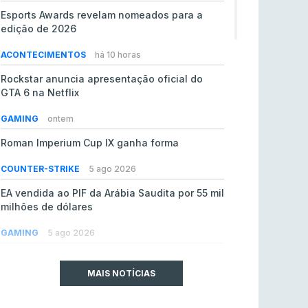
Esports Awards revelam nomeados para a
edição de 2026
ACONTECIMENTOS
há 10 horas
Rockstar anuncia apresentação oficial do
GTA 6 na Netflix
GAMING
ontem
Roman Imperium Cup IX ganha forma
COUNTER-STRIKE
5 ago 2026
EA vendida ao PIF da Arábia Saudita por 55 mil
milhões de dólares
GAMING
5 ago 2026
jL chamado para colmatar baixas na Team
Vitality
MAIS NOTÍCIAS
COUNTER-STRIKE
5 ago 2026