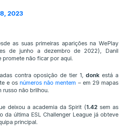
8, 2023
sde as suas primeiras aparições na WePlay
ões de junho a dezembro de 2022), Danil
 promete não ficar por aqui.
zadas contra oposição de tier 1,
donk
está a
nte e os
números não mentem
– em 29 mapas
 russo não brilhou.
e deixou a academia da Spirit (
1.42
sem as
ão da última ESL Challenger League já obteve
uipa principal.