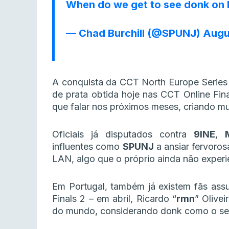
When do we get to see donk on 
— Chad Burchill (@SPUNJ)
Augu
A conquista da CCT North Europe Series 
de prata obtida hoje nas CCT Online Fin
que falar nos próximos meses, criando mu
Oficiais já disputados contra
9INE
,
influentes como
SPUNJ
a ansiar fervoro
LAN, algo que o próprio ainda não experie
Em Portugal, também já existem fãs as
Finals 2 – em abril, Ricardo “
rmn
” Olive
do mundo, considerando donk como o seu