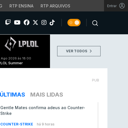
G
RTP ENSINA
RTP ARQUIVOS
Entrar
VER TODOS
 Ago 2026 às 18:00
PLOL Summer
PUB
ÚLTIMAS
MAIS LIDAS
Gentle Mates confirma adeus ao Counter-
Strike
COUNTER-STRIKE
há 9 horas