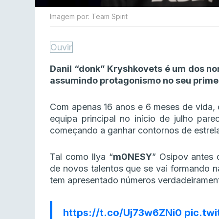
Imagem por: Team Spirit
Ouvir
Danil “donk” Kryshkovets é um dos no
assumindo protagonismo no seu primei
Com apenas 16 anos e 6 meses de vida, o
equipa principal no início de julho par
começando a ganhar contornos de estrela 
Tal como Ilya “
m0NESY
” Osipov antes 
de novos talentos que se vai formando n
tem apresentado números verdadeiramen
https://t.co/Uj73w6ZNi0
pic.tw