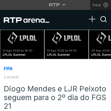
Entrar
Toggle na
12 Ago 2026 às 18:00
13 Ago 2026 às 18:00
20 Ago 2026 
LPLOL Summer
LPLOL Summer
LPLOL Summ
FIFA
2 Jul 2021
Diogo Mendes e LJR Peixoto
seguem para o 2º dia do FGS
21