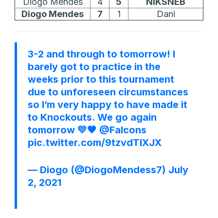
Diogo Mendes
4
5
NiKSNEB
Diogo Mendes
7
1
Dani
3-2 and through to tomorrow! I
barely got to practice in the
weeks prior to this tournament
due to unforeseen circumstances
so I’m very happy to have made it
to Knockouts. We go again
tomorrow 💛🖤
@Falcons
pic.twitter.com/9tzvdTlXJX
— Diogo (@DiogoMendess7)
July
2, 2021