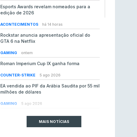
Esports Awards revelam nomeados para a
edição de 2026
ACONTECIMENTOS
há 14 horas
Rockstar anuncia apresentação oficial do
GTA 6 na Netflix
GAMING
ontem
Roman Imperium Cup IX ganha forma
COUNTER-STRIKE
5 ago 2026
EA vendida ao PIF da Arábia Saudita por 55 mil
milhões de dólares
GAMING
5 ago 2026
jL chamado para colmatar baixas na Team
Vitality
MAIS NOTÍCIAS
COUNTER-STRIKE
5 ago 2026