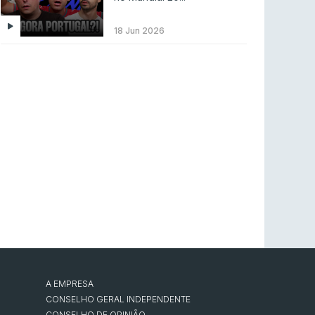
LEAGUE OF LEGENDS
3 ago 2026
MOUZ surpreende Spirit para vencer BLAST
18 Jun 2026
Bounty
COUNTER-STRIKE
2 ago 2026
Setembro recheado de LANs em Portugal
COUNTER-STRIKE
1 ago 2026
Betclic renova parceria com a RTP Arena para
a época 2026/27
RTP ARENA
23 jul 2026
BLAST Bounty S2 na RTP Arena: Regressa o
melhor Counter-Strike
COUNTER-STRIKE
18 jul 2026
A EMPRESA
CONSELHO GERAL INDEPENDENTE
CONSELHO DE OPINIÃO