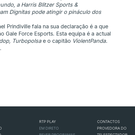
ndo, a Harris Blitzer Sports &
am Dignitas pode atingir o pináculo dos
 Prindiville fala na sua declaração é a que
o Gale Force Esports. Esta equipa é a actual
dop, Turbopolsa
e o capitão
ViolentPanda.
.
RTP PLAY
CONTACTOS
O
EM DIRETO
PROVEDORA DO
O
REVER PROGRAMAS
TELESPECTADOR