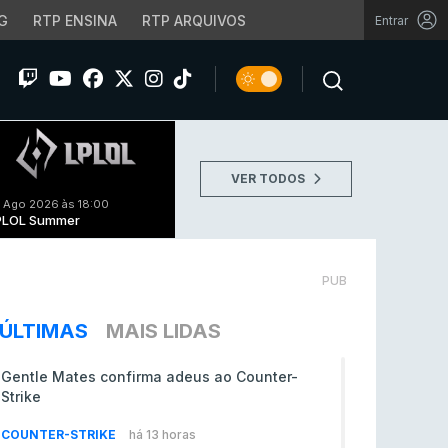
G
RTP ENSINA
RTP ARQUIVOS
Entrar
VER TODOS
 Ago 2026 às 18:00
PLOL Summer
PUB
ÚLTIMAS
MAIS LIDAS
Gentle Mates confirma adeus ao Counter-
Strike
COUNTER-STRIKE
há 13 horas