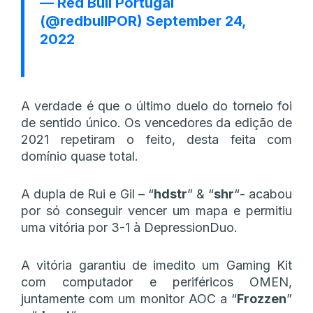
— Red Bull Portugal
(@redbullPOR)
September 24,
2022
A verdade é que o último duelo do torneio foi
de sentido único. Os vencedores da edição de
2021 repetiram o feito, desta feita com
domínio quase total.
A dupla de Rui e Gil – “
hdstr
” & “
shr
“- acabou
por só conseguir vencer um mapa e permitiu
uma vitória por 3-1 à DepressionDuo.
A vitória garantiu de imedito um Gaming Kit
com computador e periféricos OMEN,
juntamente com um monitor AOC a “
Frozzen
”