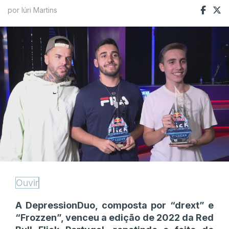
por Iúri Martins
Ouvir
A DepressionDuo, composta por “drext” e
“Frozzen”, venceu a edição de 2022 da Red