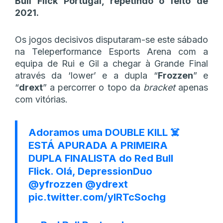
Bull Flick Portugal, repetindo o feito de
2021.
Os jogos decisivos disputaram-se este sábado
na Teleperformance Esports Arena com a
equipa de Rui e Gil a chegar à Grande Final
através da ‘lower’ e a dupla “
Frozzen
” e
“
drext
” a percorrer o topo da
bracket
apenas
com vitórias.
Adoramos uma DOUBLE KILL ☠️
ESTÁ APURADA A PRIMEIRA
DUPLA FINALISTA do Red Bull
Flick. Olá, DepressionDuo
@yfrozzen
@ydrext
pic.twitter.com/yIRTcSochg