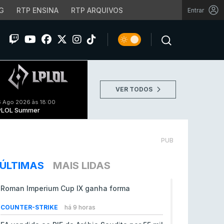
G
RTP ENSINA
RTP ARQUIVOS
Entrar
VER TODOS
 Ago 2026 às 18:00
PLOL Summer
PUB
ÚLTIMAS
MAIS LIDAS
Roman Imperium Cup IX ganha forma
COUNTER-STRIKE
há 9 horas