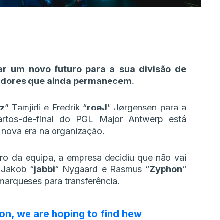
r um novo futuro para a sua divisão de
gadores que ainda permanecem.
z
” Tamjidi e Fredrik “
roeJ
” Jørgensen para a
artos-de-final do PGL Major Antwerp está
 nova era na organização.
ro da equipa, a empresa decidiu que não vai
, Jakob
“⁠
jabbi⁠
“
Nygaard e Rasmus
“⁠
Zyphon⁠
“
marqueses para transferência.
on, we are hoping to find hew