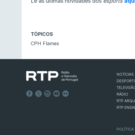
Lê as últimas novidades dos
esports
aqu
TÓPICOS
CPH Flames
NOTÍCIAS
DESPORT
TELEVISÃ
RÁDIO
RTP ARQU
RTP ENSI
POLÍTICA