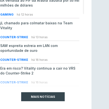
EA vendida ao PIF da Arábia Saudita por 55 mil
milhões de dólares
GAMING
há 12 horas
jL chamado para colmatar baixas na Team
Vitality
COUNTER-STRIKE
há 13 horas
SAW espreita estreia em LAN com
oportunidade de ouro
COUNTER-STRIKE
há 16 horas
Era em risco? Vitality continua a cair no VRS
do Counter-Strike 2
COUNTER-STRIKE
há 16 horas
Riot Games simplifica regras para torneios
comunitários de League of Legends
MAIS NOTÍCIAS
LEAGUE OF LEGENDS
ontem