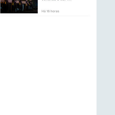
BLAST Bounty S2 na RTP Arena: Regressa o
melhor Counter-Strike
Há 16 horas
COUNTER-STRIKE
18 jul 2026
Wuant assina “The One”: O novo hino oficial
da LPLOL
LEAGUE OF LEGENDS
16 jul 2026
Roman Imperium Cup VIII abre inscrições com
SAW e Luminosity na lista
COUNTER-STRIKE
16 jul 2026
arrozdoce regressa ao mercado como jogador
livre
COUNTER-STRIKE
16 jul 2026