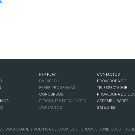
i
.
RTP PLAY
CONTACTOS
O
EM DIRETO
PROVEDORA DO
O
REVER PROGRAMAS
TELESPECTADOR
CONCURSOS
PROVEDORA DO OUV
IVOS
PERGUNTAS FREQUENTES
ACESSIBILIDADES
NA
CONTACTOS
SATÉLITES
 DE PRIVACIDADE
POLÍTICA DE COOKIES
TERMOS E CONDIÇÕES
PUBL
|
|
|