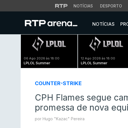
NOTÍCIAS
DESPORTO
NOTÍCIAS
PR
06 Ago 2026 às 18:00
12 Ago 2026 às 18:00
LPLOL Summer
LPLOL Summer
COUNTER-STRIKE
CPH Flames segue cam
promessa de nova equ
por Hugo "Kazac" Pereira