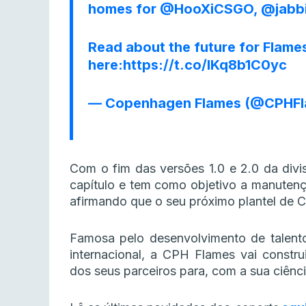
homes for
@HooXiCSGO
,
@jabb
Read about the future for Flam
here:
https://t.co/lKq8b1C0yc
— Copenhagen Flames (@CPHF
Com o fim das versões 1.0 e 2.0 da divi
capítulo e tem como objetivo a manutençã
afirmando que o seu próximo plantel de C
Famosa pelo desenvolvimento de talent
internacional, a CPH Flames vai constr
dos seus parceiros para, com a sua ciênc