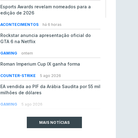
Esports Awards revelam nomeados para a
edição de 2026
ACONTECIMENTOS
há 6 horas
Rockstar anuncia apresentação oficial do
GTA 6 na Netflix
GAMING
ontem
Roman Imperium Cup IX ganha forma
COUNTER-STRIKE
5 ago 2026
EA vendida ao PIF da Arábia Saudita por 55 mil
milhões de dólares
GAMING
5 ago 2026
jL chamado para colmatar baixas na Team
Vitality
MAIS NOTÍCIAS
COUNTER-STRIKE
5 ago 2026