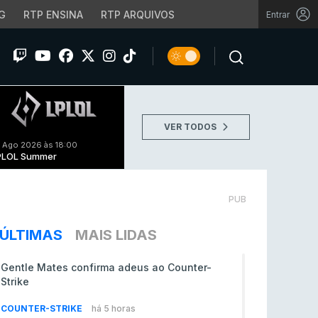
G
RTP ENSINA
RTP ARQUIVOS
Entrar
VER TODOS
 Ago 2026 às 18:00
PLOL Summer
PUB
ÚLTIMAS
MAIS LIDAS
Gentle Mates confirma adeus ao Counter-
Strike
COUNTER-STRIKE
há 5 horas