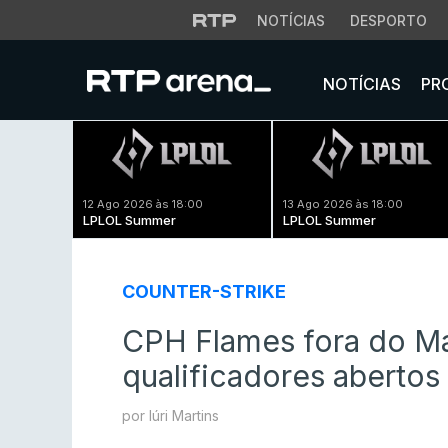
NOTÍCIAS
DESPORTO
NOTÍCIAS
PR
12 Ago 2026 às 18:00
13 Ago 2026 às 18:00
LPLOL Summer
LPLOL Summer
COUNTER-STRIKE
CPH Flames fora do Ma
qualificadores abertos
por Iúri Martins