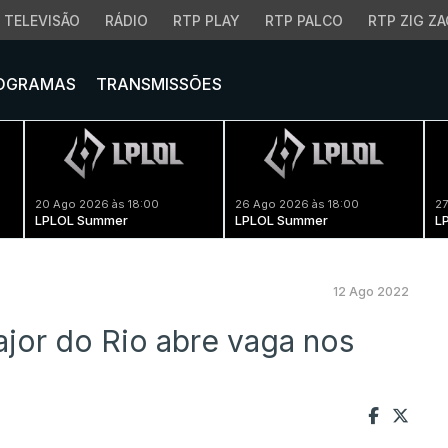
TELEVISÃO
RÁDIO
RTP PLAY
RTP PALCO
RTP ZIG ZA
OGRAMAS
TRANSMISSÕES
20 Ago 2026 às 18:00
26 Ago 2026 às 18:00
27
LPLOL Summer
LPLOL Summer
L
12 Ago 2022
jor do Rio abre vaga nos