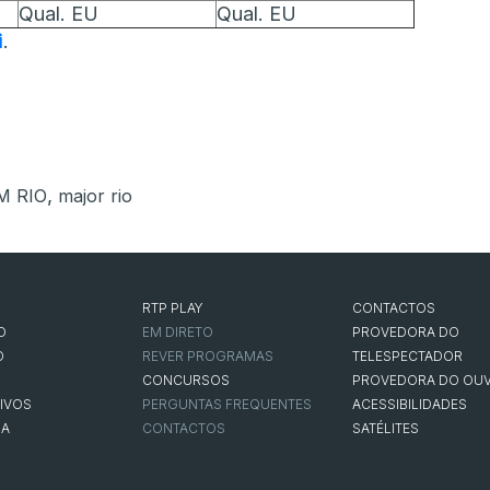
Qual. EU
Qual. EU
i
.
,
M RIO
major rio
RTP PLAY
CONTACTOS
O
EM DIRETO
PROVEDORA DO
O
REVER PROGRAMAS
TELESPECTADOR
CONCURSOS
PROVEDORA DO OUV
IVOS
PERGUNTAS FREQUENTES
ACESSIBILIDADES
NA
CONTACTOS
SATÉLITES