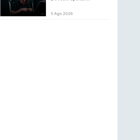
LEAGUE OF LEGENDS
3 ago 2026
MOUZ surpreende Spirit para vencer BLAST
5 Ago 2026
Bounty
COUNTER-STRIKE
2 ago 2026
Setembro recheado de LANs em Portugal
COUNTER-STRIKE
1 ago 2026
Betclic renova parceria com a RTP Arena para
a época 2026/27
RTP ARENA
23 jul 2026
BLAST Bounty S2 na RTP Arena: Regressa o
melhor Counter-Strike
COUNTER-STRIKE
18 jul 2026