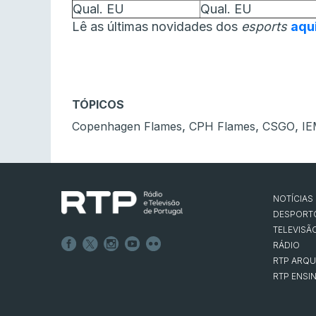
Qual. EU
Qual. EU
Lê as últimas novidades dos
esports
aqu
TÓPICOS
,
,
,
Copenhagen Flames
CPH Flames
CSGO
IE
NOTÍCIAS
DESPORT
TELEVISÃ
RÁDIO
RTP ARQU
RTP ENSI