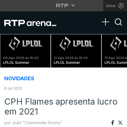
Entrar
Toggle na
06 Ago 2026 às 18:00
12 Ago 2026 às 18:00
13 Ago 2026 à
LPLOL Summer
LPLOL Summer
LPLOL Summ
NOVIDADES
8 Jul 2022
CPH Flames apresenta lucro
em 2021
por João "Commander Bonny"