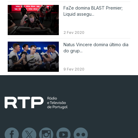
FaZe domina BLAST Premier;
Liquid assegu...
2 Fev 2020
Natus Vincere domina último dia
do grup...
9 Fev 2020