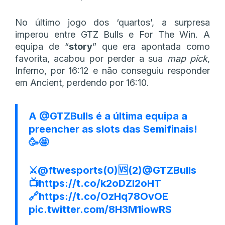
No último jogo dos ‘quartos’, a surpresa
imperou entre GTZ Bulls e For The Win. A
equipa de “
story
” que era apontada como
favorita, acabou por perder a sua
map pick
,
Inferno, por 16:12 e não conseguiu responder
em Ancient, perdendo por 16:10.
A
@GTZBulls
é a última equipa a
preencher as slots das Semifinais!
🥳🤩
⚔️
@ftwesports
(0)🆚(2)
@GTZBulls
📺
https://t.co/k2oDZI2oHT
🔗
https://t.co/OzHq78OvOE
pic.twitter.com/8H3M1iowRS