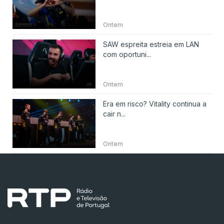
Ontem
SAW espreita estreia em LAN
com oportuni...
Ontem
Era em risco? Vitality continua a
cair n...
Ontem