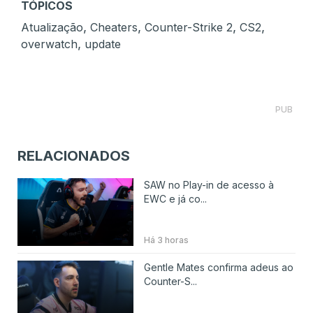
TÓPICOS
,
,
,
,
Atualização
Cheaters
Counter-Strike 2
CS2
,
overwatch
update
PUB
RELACIONADOS
SAW no Play-in de acesso à
EWC e já co...
Há 3 horas
Gentle Mates confirma adeus ao
Counter-S...