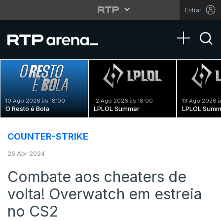
Entrar
Toggle na
10 Ago 2026 às 18:00
12 Ago 2026 às 18:00
13 Ago 2026 à
O Resto é Bola
LPLOL Summer
LPLOL Summ
COUNTER-STRIKE
26 Abr 2024
Combate aos cheaters de
volta! Overwatch em estreia
no CS2