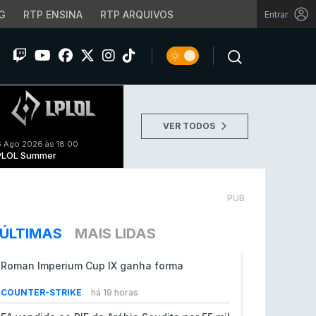
G
RTP ENSINA
RTP ARQUIVOS
Entrar
VER TODOS
 Ago 2026 às 18:00
PLOL Summer
PUB
ÚLTIMAS
MAIS LIDAS
Roman Imperium Cup IX ganha forma
COUNTER-STRIKE
há 19 horas