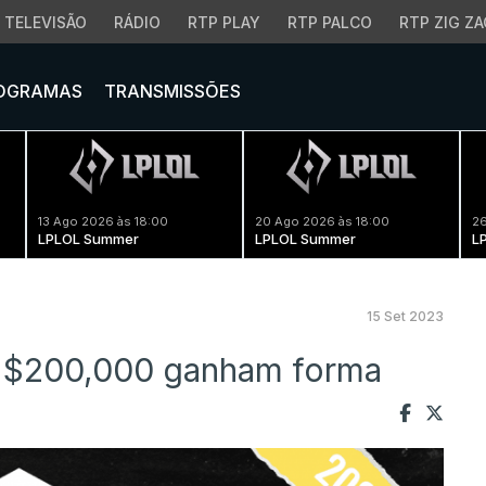
TELEVISÃO
RÁDIO
RTP PLAY
RTP PALCO
RTP ZIG ZA
OGRAMAS
TRANSMISSÕES
13 Ago 2026 às 18:00
20 Ago 2026 às 18:00
26
LPLOL Summer
LPLOL Summer
L
15 Set 2023
e $200,000 ganham forma