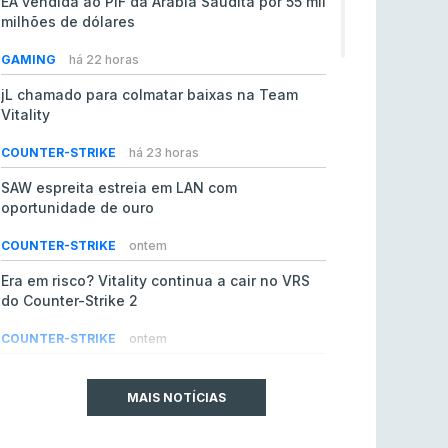
EA vendida ao PIF da Arábia Saudita por 55 mil
milhões de dólares
GAMING
há 22 horas
jL chamado para colmatar baixas na Team
Vitality
COUNTER-STRIKE
há 23 horas
SAW espreita estreia em LAN com
oportunidade de ouro
COUNTER-STRIKE
ontem
Era em risco? Vitality continua a cair no VRS
do Counter-Strike 2
COUNTER-STRIKE
ontem
Riot Games simplifica regras para torneios
comunitários de League of Legends
MAIS NOTÍCIAS
LEAGUE OF LEGENDS
4 ago 2026