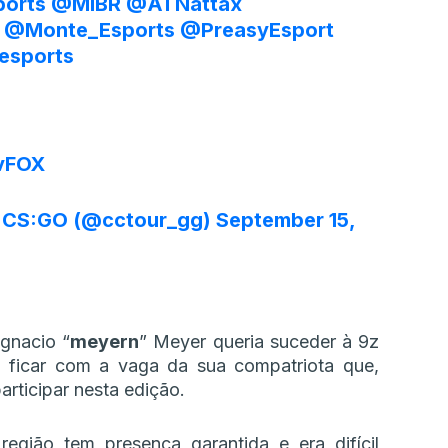
orts
@MIBR
@ATNattax
@Monte_Esports
@PreasyEsport
esports
zvFOX
 CS:GO (@cctour_gg)
September 15,
Ignacio “
meyern
” Meyer queria suceder à 9z
 ficar com a vaga da sua compatriota que,
rticipar nesta edição.
egião tem presença garantida e era difícil