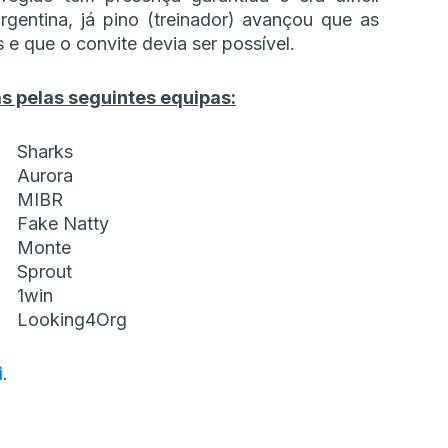
gentina, já pino (treinador) avançou que as
e que o convite devia ser possível.
s pelas seguintes equipas:
Sharks
Aurora
MIBR
Fake Natty
Monte
Sprout
1win
Looking4Org
i
.