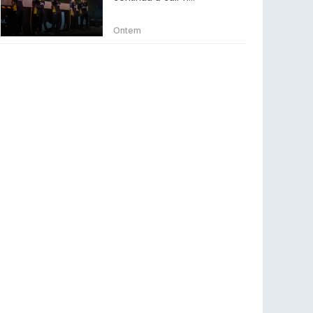
BLAST Bounty S2 na RTP Arena: Regressa o
melhor Counter-Strike
Ontem
COUNTER-STRIKE
18 jul 2026
Wuant assina “The One”: O novo hino oficial
da LPLOL
LEAGUE OF LEGENDS
16 jul 2026
Roman Imperium Cup VIII abre inscrições com
SAW e Luminosity na lista
COUNTER-STRIKE
16 jul 2026
arrozdoce regressa ao mercado como jogador
livre
COUNTER-STRIKE
16 jul 2026