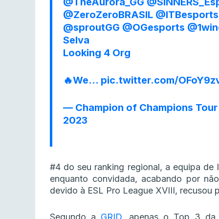
@TheAurora_GG
@SINNERS_Esp
@ZeroZeroBRASIL
@ITBesports
@sproutGG
@OGesports
@1win
Selva
Looking 4 Org
🔥We…
pic.twitter.com/OFoY9
— Champion of Champions Tour
2023
#4 do seu ranking regional, a equipa de 
enquanto convidada, acabando por não
devido à ESL Pro League XVIII, recusou pa
Segundo a
GRID
, apenas o Top 3 da r