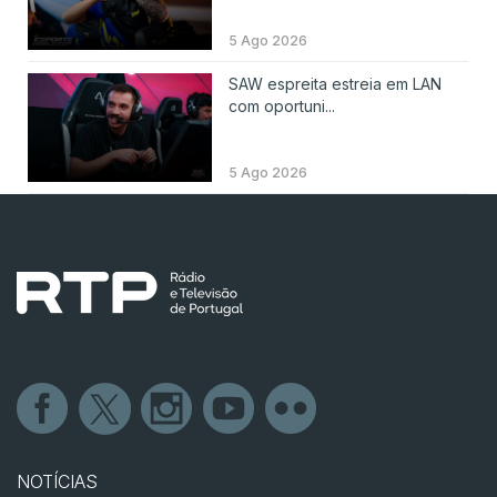
5 Ago 2026
SAW espreita estreia em LAN
com oportuni...
5 Ago 2026
NOTÍCIAS