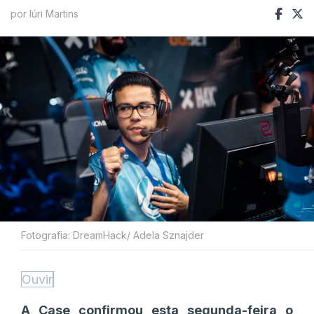
por Iúri Martins
Fotografia: DreamHack/ Adela Sznajder
Ouvir
A Case confirmou esta segunda-feira o