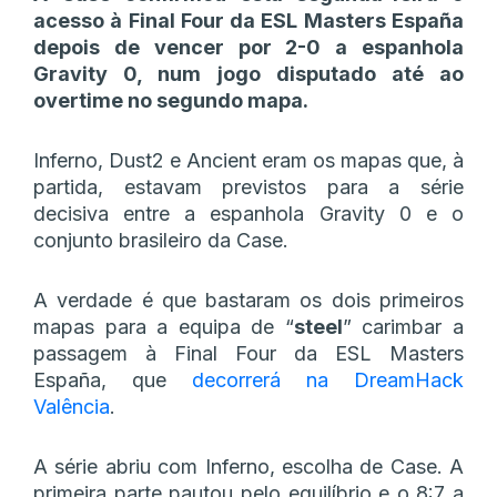
acesso à Final Four da ESL Masters España
depois de vencer por 2-0 a espanhola
Gravity 0, num jogo disputado até ao
overtime no segundo mapa.
Inferno, Dust2 e Ancient eram os mapas que, à
partida, estavam previstos para a série
decisiva entre a espanhola Gravity 0 e o
conjunto brasileiro da Case.
A verdade é que bastaram os dois primeiros
mapas para a equipa de “
steel
” carimbar a
passagem à Final Four da ESL Masters
España, que
decorrerá na DreamHack
Valência
.
A série abriu com Inferno, escolha de Case. A
primeira parte pautou pelo equilíbrio e o 8:7 a