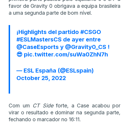
favor de Gravity 0 obrigava a equipa brasileira
a uma segunda parte de bom nível.
¡Highlights del partido
#CSGO
#ESLMastersCS
de ayer entre
@CaseEsports
y
@Gravity0_CS
!
😎
pic.twitter.com/suWa0ZhN7h
— ESL España (@ESLspain)
October 25, 2022
Com um
CT Side
forte, a Case acabou por
virar o resultado e dominar na segunda parte,
fechando o marcador no 16:11.