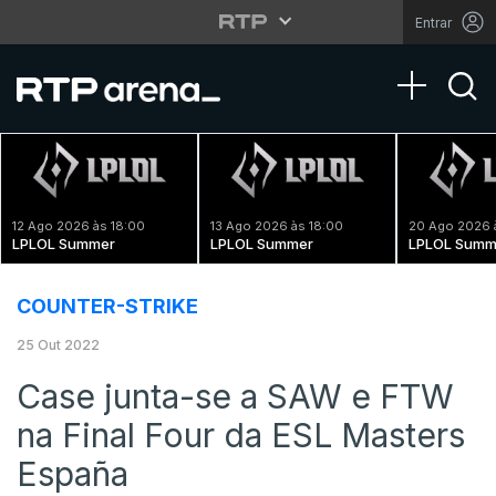
Entrar
Toggle na
12 Ago 2026 às 18:00
13 Ago 2026 às 18:00
20 Ago 2026 
LPLOL Summer
LPLOL Summer
LPLOL Summ
COUNTER-STRIKE
25 Out 2022
Case junta-se a SAW e FTW
na Final Four da ESL Masters
España