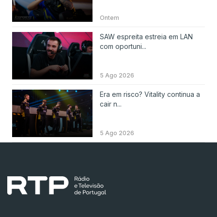
Ontem
SAW espreita estreia em LAN
com oportuni...
5 Ago 2026
Era em risco? Vitality continua a
cair n...
5 Ago 2026