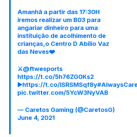
Amanhã a partir das 17:30H
iremos realizar um B03 para
angariar dinheiro para uma
instituição de acolhimento de
crianças,o Centro D Abílio Vaz
das Neves❤️
⚔️
@ftwesports
https://t.co/5h76ZG0Ks2
▶️
https://t.co/lSRSMSqf8y
#AlwaysCare
pic.twitter.com/5YcW3NyVAB
— Caretos Gaming (@CaretosG)
June 4, 2021