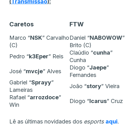
(
Transmissão
):
Caretos
FTW
Marco “
NSK
” Carvalho
Daniel “
NABOWOW
”
(C)
Brito (C)
Claúdio “
cunha
”
Pedro “
k3Eper
” Reis
Cunha
Diogo “
Jaepe
”
José “
mvcje
” Alves
Fernandes
Gabriel “
Sprayy
”
João “
story
” Vieira
Lameiras
Rafael “
arrozdoce
”
Diogo “
Icarus
” Cruz
Win
Lê as últimas novidades dos
esports
aqui
.