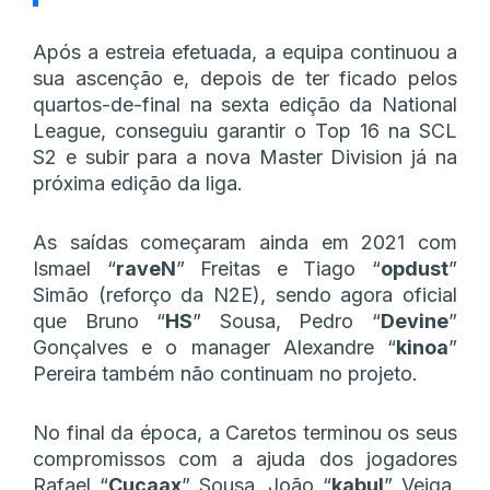
Após a estreia efetuada, a equipa continuou a
sua ascenção e, depois de ter ficado pelos
quartos-de-final na sexta edição da National
League, conseguiu garantir o Top 16 na SCL
S2 e subir para a nova Master Division já na
próxima edição da liga.
As saídas começaram ainda em 2021 com
Ismael “
raveN
” Freitas e Tiago “
opdust
”
Simão (reforço da N2E), sendo agora oficial
que Bruno “
HS
” Sousa, Pedro “
Devine
”
Gonçalves e o manager Alexandre “
kinoa
”
Pereira também não continuam no projeto.
No final da época, a Caretos terminou os seus
compromissos com a ajuda dos jogadores
Rafael “
Cucaax
” Sousa, João “
kabul
” Veiga,