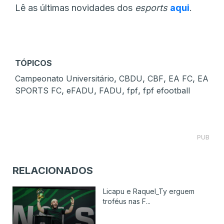
Lê as últimas novidades dos
esports
aqui
.
TÓPICOS
,
,
,
,
Campeonato Universitário
CBDU
CBF
EA FC
EA
,
,
,
,
SPORTS FC
eFADU
FADU
fpf
fpf efootball
PUB
RELACIONADOS
Licapu e Raquel_Ty erguem
troféus nas F...