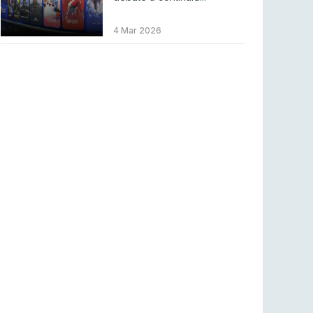
BLAST Bounty S2 na RTP Arena: Regressa o
melhor Counter-Strike
4 Mar 2026
COUNTER-STRIKE
18 jul 2026
Wuant assina “The One”: O novo hino oficial
da LPLOL
LEAGUE OF LEGENDS
16 jul 2026
Roman Imperium Cup VIII abre inscrições com
SAW e Luminosity na lista
COUNTER-STRIKE
16 jul 2026
arrozdoce regressa ao mercado como jogador
livre
COUNTER-STRIKE
16 jul 2026