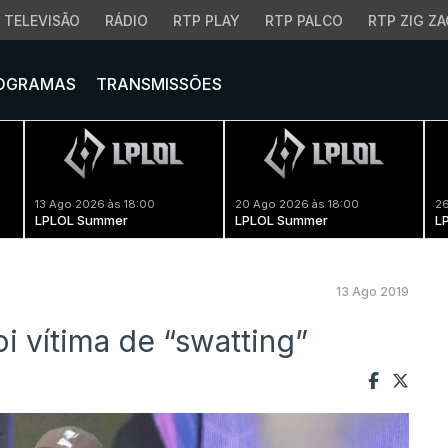
TELEVISÃO
RÁDIO
RTP PLAY
RTP PALCO
RTP ZIG ZA
OGRAMAS
TRANSMISSÕES
13 Ago 2026 às 18:00
20 Ago 2026 às 18:00
26
LPLOL Summer
LPLOL Summer
L
13 Ago 2019
i vítima de “swatting”