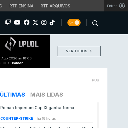
G
RTP ENSINA
RTP ARQUIVOS
Entrar
VER TODOS
 Ago 2026 às 18:00
PLOL Summer
PUB
ÚLTIMAS
MAIS LIDAS
Roman Imperium Cup IX ganha forma
COUNTER-STRIKE
há 19 horas