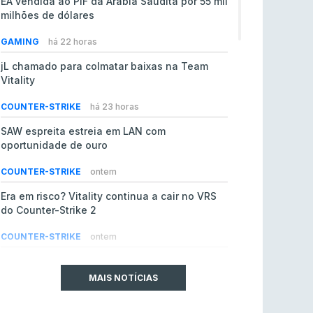
EA vendida ao PIF da Arábia Saudita por 55 mil
milhões de dólares
GAMING
há 22 horas
jL chamado para colmatar baixas na Team
Vitality
COUNTER-STRIKE
há 23 horas
SAW espreita estreia em LAN com
oportunidade de ouro
COUNTER-STRIKE
ontem
Era em risco? Vitality continua a cair no VRS
do Counter-Strike 2
COUNTER-STRIKE
ontem
Riot Games simplifica regras para torneios
comunitários de League of Legends
MAIS NOTÍCIAS
LEAGUE OF LEGENDS
4 ago 2026