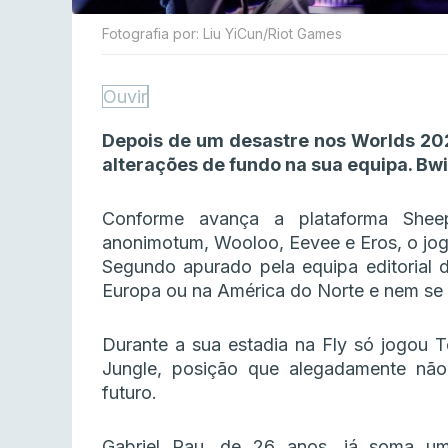
Fotografia por: Liu YiCun/Riot Games
Ouvir
Depois de um desastre nos Worlds 202
alterações de fundo na sua equipa. Bw
Conforme avança a plataforma Sheep 
anonimotum, Wooloo, Eevee e Eros, o jog
Segundo apurado pela equipa editorial 
Europa ou na América do Norte e nem se
Durante a sua estadia na Fly só jogou 
Jungle, posição que alegadamente não
futuro.
Gabriel Rau, de 26 anos, já soma um