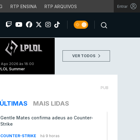
G
RTP ENSINA
RTP ARQUIVOS
Entrar
VER TODOS
 Ago 2026 às 18:00
PLOL Summer
PUB
ÚLTIMAS
MAIS LIDAS
Gentle Mates confirma adeus ao Counter-
Strike
COUNTER-STRIKE
há 9 horas