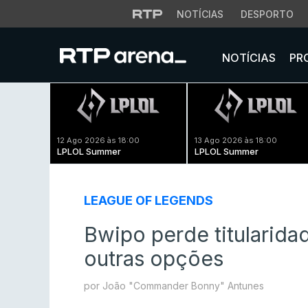
NOTÍCIAS
DESPORTO
NOTÍCIAS
PR
12 Ago 2026 às 18:00
13 Ago 2026 às 18:00
LPLOL Summer
LPLOL Summer
LEAGUE OF LEGENDS
Bwipo perde titularidad
outras opções
por João "Commander Bonny" Antunes