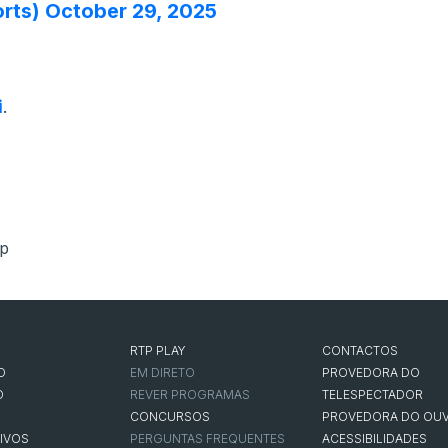
rts)
October 29, 2025
i
.
p
RTP PLAY
CONTACTOS
O
EM DIRETO
PROVEDORA DO
O
REVER PROGRAMAS
TELESPECTADOR
CONCURSOS
PROVEDORA DO OUV
IVOS
PERGUNTAS FREQUENTES
ACESSIBILIDADES