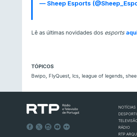
— Sheep Esports (@Sheep_Espo
Lê as últimas novidades dos
esports
aqu
TÓPICOS
,
,
,
,
Bwipo
FlyQuest
lcs
league of legends
shee
NOTÍCIAS
DESPORT
TELEVISÃ
RÁDIO
RTP ARQU