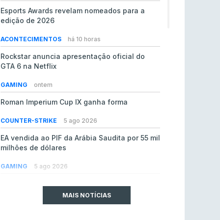
Esports Awards revelam nomeados para a
edição de 2026
ACONTECIMENTOS
há 10 horas
Rockstar anuncia apresentação oficial do
GTA 6 na Netflix
GAMING
ontem
Roman Imperium Cup IX ganha forma
COUNTER-STRIKE
5 ago 2026
EA vendida ao PIF da Arábia Saudita por 55 mil
milhões de dólares
GAMING
5 ago 2026
jL chamado para colmatar baixas na Team
Vitality
MAIS NOTÍCIAS
COUNTER-STRIKE
5 ago 2026