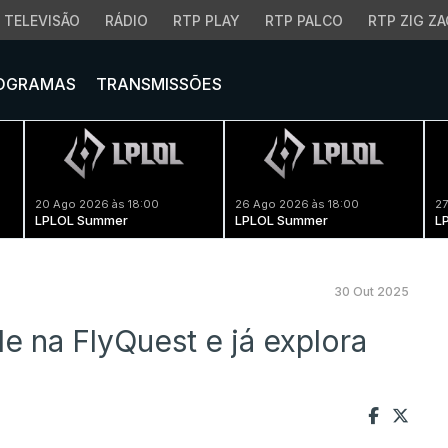
TELEVISÃO
RÁDIO
RTP PLAY
RTP PALCO
RTP ZIG ZA
OGRAMAS
TRANSMISSÕES
20 Ago 2026 às 18:00
26 Ago 2026 às 18:00
27
LPLOL Summer
LPLOL Summer
L
30 Out 2025
e na FlyQuest e já explora