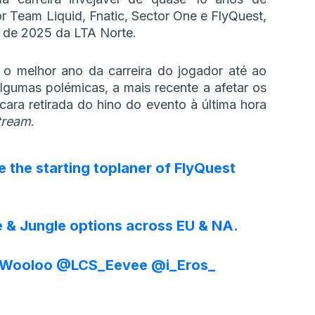
Team Liquid, Fnatic, Sector One e FlyQuest,
 de 2025 da LTA Norte.
o melhor ano da carreira do jogador até ao
gumas polémicas, a mais recente a afetar os
ara retirada do hino do evento à última hora
tream
.
 the starting toplaner of FlyQuest
ne & Jungle options across EU & NA.
Wooloo
@LCS_Eevee
@i_Eros_