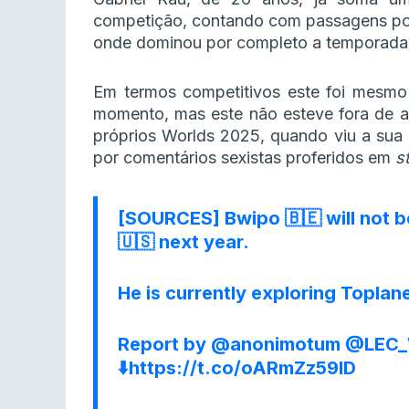
competição, contando com passagens por 
onde dominou por completo a temporada
Em termos competitivos este foi mesmo 
momento, mas este não esteve fora de al
próprios Worlds 2025, quando viu a sua c
por comentários sexistas proferidos em
s
[SOURCES] Bwipo 🇧🇪 will not be
🇺🇸 next year.
He is currently exploring Topla
Report by
@anonimotum
@LEC_
⬇️
https://t.co/oARmZz59lD