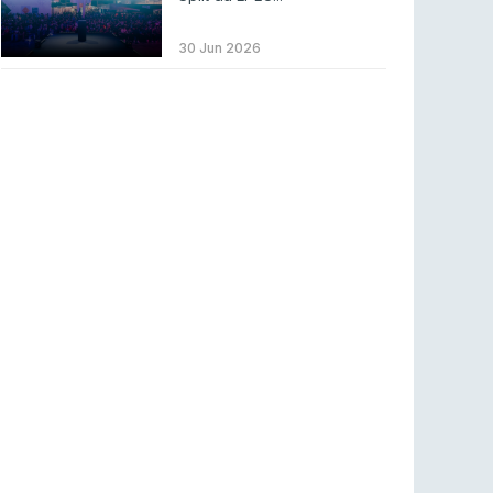
LEAGUE OF LEGENDS
3 ago 2026
MOUZ surpreende Spirit para vencer BLAST
30 Jun 2026
Bounty
COUNTER-STRIKE
2 ago 2026
Setembro recheado de LANs em Portugal
COUNTER-STRIKE
1 ago 2026
Betclic renova parceria com a RTP Arena para
a época 2026/27
RTP ARENA
23 jul 2026
BLAST Bounty S2 na RTP Arena: Regressa o
melhor Counter-Strike
COUNTER-STRIKE
18 jul 2026