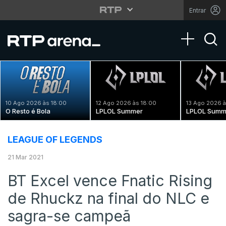
Entrar
Toggle na
10 Ago 2026 às 18:00
12 Ago 2026 às 18:00
13 Ago 2026 à
O Resto é Bola
LPLOL Summer
LPLOL Summ
LEAGUE OF LEGENDS
21 Mar 2021
BT Excel vence Fnatic Rising
de Rhuckz na final do NLC e
sagra-se campeã