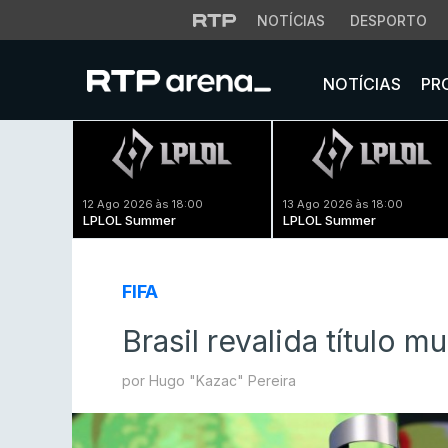
NOTÍCIAS
DESPORTO
NOTÍCIAS
PR
12 Ago 2026 às 18:00
13 Ago 2026 às 18:00
LPLOL Summer
LPLOL Summer
FIFA
Brasil revalida título 
por Hugo "Kazac" Pereira