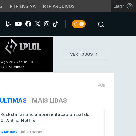
G
RTP ENSINA
RTP ARQUIVOS
Entrar
VER TODOS
 Ago 2026 às 18:00
PLOL Summer
PUB
ÚLTIMAS
MAIS LIDAS
Rockstar anuncia apresentação oficial do
GTA 6 na Netflix
GAMING
há 20 horas