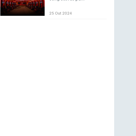
Betclic renova parceria com a RTP Arena para
a época 2026/27
25 Out 2024
RTP ARENA
23 jul 2026
BLAST Bounty S2 na RTP Arena: Regressa o
melhor Counter-Strike
COUNTER-STRIKE
18 jul 2026
Wuant assina “The One”: O novo hino oficial
da LPLOL
LEAGUE OF LEGENDS
16 jul 2026
Roman Imperium Cup VIII abre inscrições com
SAW e Luminosity na lista
COUNTER-STRIKE
16 jul 2026