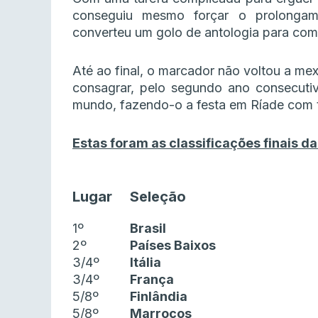
conseguiu mesmo forçar o prolongam
converteu um golo de antologia para comp
Até ao final, o marcador não voltou a mex
consagrar, pelo segundo ano consecuti
mundo, fazendo-o a festa em Ríade com t
Estas foram as classificações finais d
Lugar
Seleção
1º
Brasil
2º
Países Baixos
3/4º
Itália
3/4º
França
5/8º
Finlândia
5/8º
Marrocos