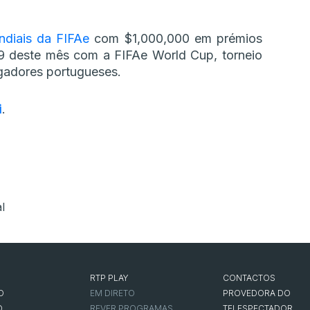
ndiais da FIFAe
com $1,000,000 em prémios
9 deste mês com a FIFAe World Cup, torneio
ogadores portugueses.
i
.
l
RTP PLAY
CONTACTOS
O
EM DIRETO
PROVEDORA DO
O
REVER PROGRAMAS
TELESPECTADOR