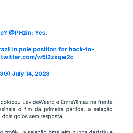
be?
@PHzin
: Yes.
azil in pole position for back-to-
.twitter.com/w5I2zxqw2c
8GG)
July 14, 2023
l colocou LevideWeerd e EmreYilmaz na frente
sinala o fim da primeira partida, a seleção
 dois golos sem resposta.
troféu, a seleção brasileira nunca desistiu e