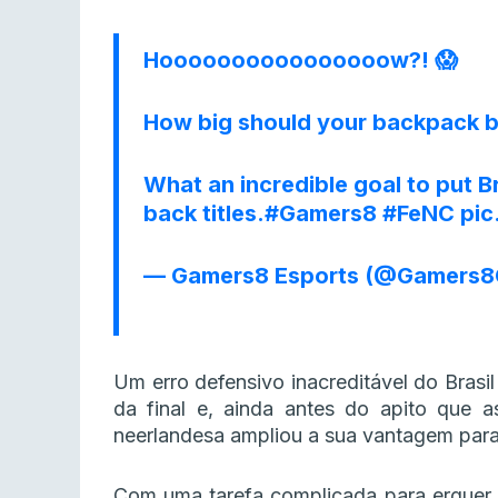
Hoooooooooooooooow?! 😱
How big should your backpack 
What an incredible goal to put Br
back titles.
#Gamers8
#FeNC
pic
— Gamers8 Esports (@Gamers
Um erro defensivo inacreditável do Brasi
da final e, ainda antes do apito que as
neerlandesa ampliou a sua vantagem para
Com uma tarefa complicada para erguer o 