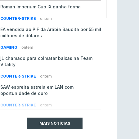
Roman Imperium Cup IX ganha forma
COUNTER-STRIKE
ontem
EA vendida ao PIF da Arábia Saudita por 55 mil
milhões de dólares
GAMING
ontem
jL chamado para colmatar baixas na Team
Vitality
COUNTER-STRIKE
ontem
SAW espreita estreia em LAN com
oportunidade de ouro
COUNTER-STRIKE
ontem
Era em risco? Vitality continua a cair no VRS
do Counter-Strike 2
MAIS NOTÍCIAS
COUNTER-STRIKE
5 ago 2026