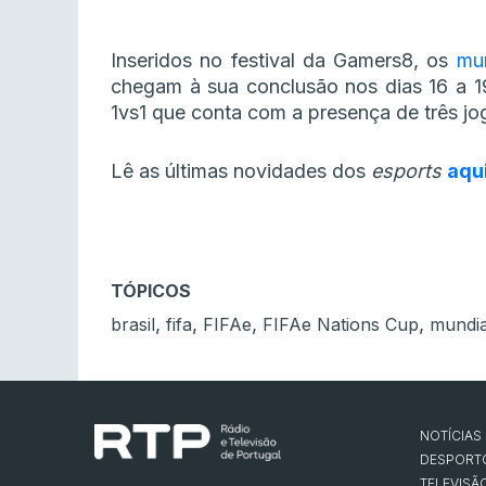
Inseridos no festival da Gamers8, os
mu
chegam à sua conclusão nos dias 16 a 1
1vs1 que conta com a presença de três j
Lê as últimas novidades dos
esports
aqu
TÓPICOS
,
,
,
,
brasil
fifa
FIFAe
FIFAe Nations Cup
mundia
NOTÍCIAS
DESPORT
TELEVISÃ