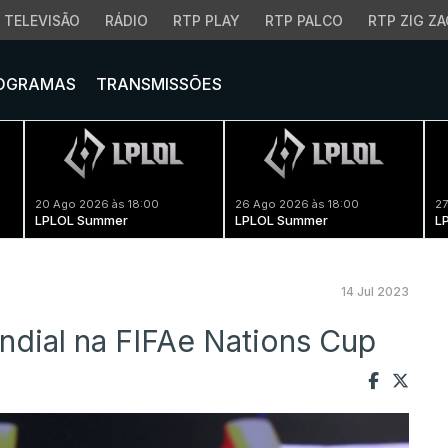
TELEVISÃO
RÁDIO
RTP PLAY
RTP PALCO
RTP ZIG ZA
OGRAMAS
TRANSMISSÕES
20 Ago 2026 às 18:00
26 Ago 2026 às 18:00
27
LPLOL Summer
LPLOL Summer
L
14 Jul 2023
mundial na FIFAe Nations Cup