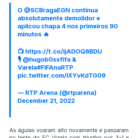
O
@SCBragaEGN
continua
absolutamente demolidor e
aplicou chapa 4 nos primeiros 90
minutos 🔥
📺
https://t.co/ijADOQ8BDU
🎙️
@hugob0ssfifa
&
Varela
#FIFAnaRTP
pic.twitter.com/IXYvKdTG09
— RTP Arena (@rtparena)
December 21, 2022
As águias voaram alto novamente e passaram
no teste do FC Vizela com triunfos por 3-1 e