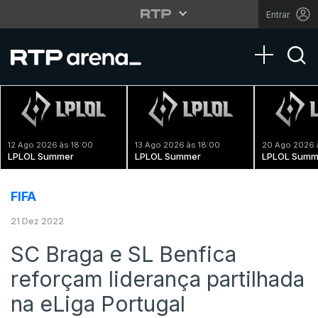
Entrar
Toggle na
12 Ago 2026 às 18:00
13 Ago 2026 às 18:00
20 Ago 2026 
LPLOL Summer
LPLOL Summer
LPLOL Summ
FIFA
21 Dez 2022
SC Braga e SL Benfica
reforçam liderança partilhada
na eLiga Portugal