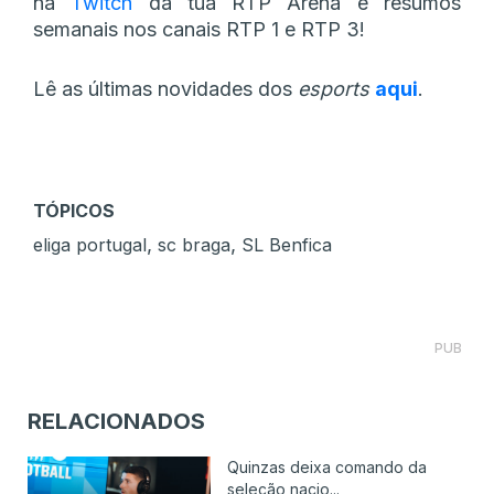
na
Twitch
da tua RTP Arena e resumos
semanais nos canais RTP 1 e RTP 3!
Lê as últimas novidades dos
esports
aqui
.
TÓPICOS
,
,
eliga portugal
sc braga
SL Benfica
PUB
RELACIONADOS
Quinzas deixa comando da
seleção nacio...